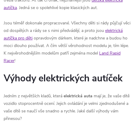
třeba traktorů. Ať tak či onak, nejznámější jsou
dětská elektrická
autíčka
. Jedná se o spolehlivé kopie klasických aut.
Jsou téměř dokonale propracované. Všechny děti si rády půjčují věci
od dospělých a rády se s nimi předvádějí, a proto jsou
elektrická
autíčka pro děti
opravdovým dárkem, které je nadchne a budou ho
moci dlouho používat. A čím větší věrohodnost modelu je, tím lépe.
K nejvěrohodnějším modelům patří zejména model
Land Rapid
Racer
!
Výhody elektrických autíček
Jedním z největších kladů, která
elektrická auta
mají je, že vaše dítě
vozidlo stoprocentně ocení. Jejich ovládání je velmi zjednodušené a
vaše dítě se naučí vše snadno a rychle. Jaké další výhody vám
přinesou?