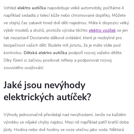
Vzhled
elektro autíčka
napodobuje velké automobily, počítáme-li
například sedadla z telecí kůže nebo chromované doplňky. Můžete
ve stejný čas zabavit hned dvě děti najednou. Máte k dispozici velký
výběr modelů a druhů, protože výroba těchto
elektro vozítek
se jen
tak nezastaví! Dostanete dálkové ovládání, které je nezbytné pro
bezpečnost vašich dětí. Budete mít jistotu, že je máte stále pod
kontrolou.
Dětská elektro autíčka
podpoří rozvoj vašeho dítěte.
Díky řízení si začnou posilovat reflexy a podporovat rozvoj
souvislého uvažování.
Jaké jsou nevýhody
elektrických autíček?
Výhody jednoznačně převládají nad nevýhodami. Jenže na každém
výrobku se nějaké chyby najdou. Mezi ně například patří kratší doba
jízdy. Hodina nebo dvě hodiny ve voze utečou jako voda. Některá