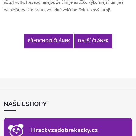
až 24 volty. Nezapomínejte, že čím je autíčko výkonnější, tím je i
rychlejší, zvažte proto, zda dítě zvládne řídit takový stroj!
PŘEDCHOZÍ ČLÁNEK
DALŠÍ ČLÁNEK
Z
Á
P
NAŠE ESHOPY
A
T
Í
Hrackyzadobrekacky.cz