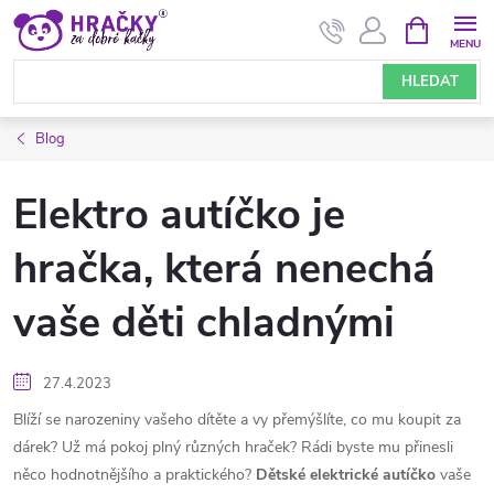
Přejít
NÁKUPNÍ
KOŠÍK
na
obsah
HLEDAT
Blog
Elektro autíčko je
hračka, která nenechá
vaše děti chladnými
27.4.2023
Blíží se narozeniny vašeho dítěte a vy přemýšlíte, co mu koupit za
dárek? Už má pokoj plný různých hraček? Rádi byste mu přinesli
něco hodnotnějšího a praktického?
Dětské elektrické autíčko
vaše