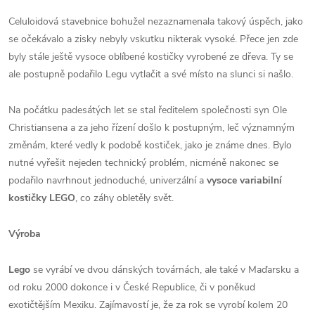
Celuloidová stavebnice bohužel nezaznamenala takový úspěch, jako
se očekávalo a zisky nebyly vskutku nikterak vysoké. Přece jen zde
byly stále ještě vysoce oblíbené kostičky vyrobené ze dřeva. Ty se
ale postupně podařilo Legu vytlačit a své místo na slunci si našlo.
Na počátku padesátých let se stal ředitelem společnosti syn Ole
Christiansena a za jeho řízení došlo k postupným, leč významným
změnám, které vedly k podobě kostiček, jako je známe dnes. Bylo
nutné vyřešit nejeden technický problém, nicméně nakonec se
podařilo navrhnout jednoduché, univerzální a
vysoce variabilní
kostičky LEGO
, co záhy obletěly svět.
Výroba
Lego
se vyrábí ve dvou dánských továrnách, ale také v Maďarsku a
od roku 2000 dokonce i v České Republice, či v poněkud
exotičtějším Mexiku. Zajímavostí je, že za rok se vyrobí kolem 20