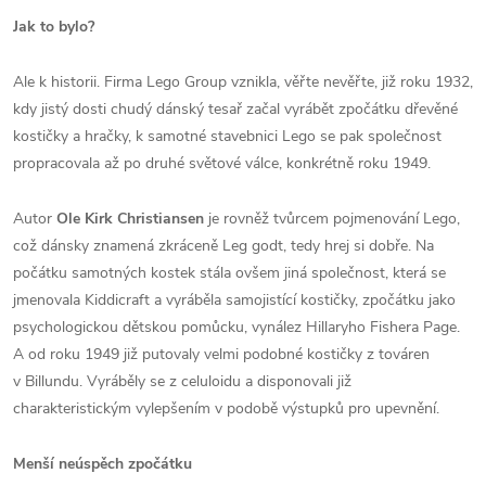
Jak to bylo?
Ale k historii. Firma Lego Group vznikla, věřte nevěřte, již roku 1932,
kdy jistý dosti chudý dánský tesař začal vyrábět zpočátku dřevěné
kostičky a hračky, k samotné stavebnici Lego se pak společnost
propracovala až po druhé světové válce, konkrétně roku 1949.
Autor
Ole Kirk Christiansen
je rovněž tvůrcem pojmenování Lego,
což dánsky znamená zkráceně Leg godt, tedy hrej si dobře. Na
počátku samotných kostek stála ovšem jiná společnost, která se
jmenovala Kiddicraft a vyráběla samojistící kostičky, zpočátku jako
psychologickou dětskou pomůcku, vynález Hillaryho Fishera Page.
A od roku 1949 již putovaly velmi podobné kostičky z továren
v Billundu. Vyráběly se z celuloidu a disponovali již
charakteristickým vylepšením v podobě výstupků pro upevnění.
Menší neúspěch zpočátku