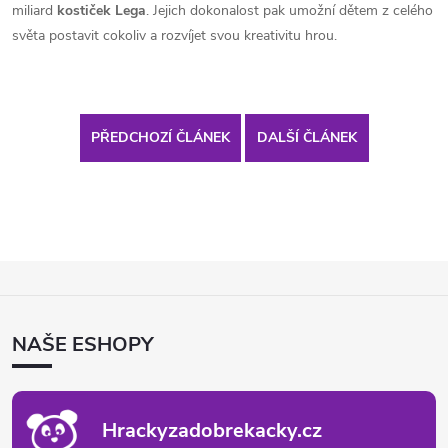
miliard
kostiček Lega
. Jejich dokonalost pak umožní dětem z celého
světa postavit cokoliv a rozvíjet svou kreativitu hrou.
PŘEDCHOZÍ ČLÁNEK
DALŠÍ ČLÁNEK
Z
Á
P
NAŠE ESHOPY
A
T
Í
Hrackyzadobrekacky.cz