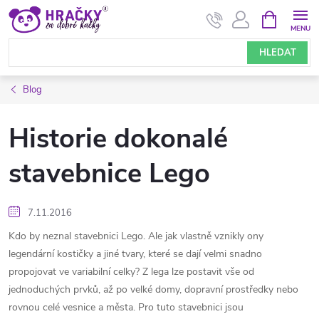
Přejít
NÁKUPNÍ
KOŠÍK
na
obsah
HLEDAT
Blog
Historie dokonalé
stavebnice Lego
7.11.2016
Kdo by neznal stavebnici Lego. Ale jak vlastně vznikly ony
legendární kostičky a jiné tvary, které se dají velmi snadno
propojovat ve variabilní celky? Z lega lze postavit vše od
jednoduchých prvků, až po velké domy, dopravní prostředky nebo
rovnou celé vesnice a města. Pro tuto stavebnici jsou