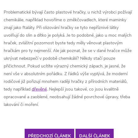
Problematické bývají často plastové hračky, u nichž výrobci požívají
chemikálie, například hovoříme o změkčovadlech, které maminky
znají jako ftaláty. Při olizování hračky se tyto nepříznivé látky
uvolňují do slin a dítko je polyká. Je to podobné, jako u moc malých
hraček, zvláštní pozornost byste tedy měly věnovat plastovým
hračkám pro ty nejmenší. Ale jak poznat, že se v dané hračce může
ukrývat nebezpečí v podobě chemikálií? Někdy stačí pouze
přičichnout. Pokud ucítíte výrazný chemický zápach, je jasné, že
není vše v absolutním pořádku. Z řádků výše vyplývá, že moderní
rodičové již pořizují mnohem raději hračky z přírodních materiálů,
tedy například
dřevěné
. Nejlepší jsou takové, co jsou kvalitně
opracované a zaoblené, neobsahují žádné povrchové úpravy, třeba
lakování či moření.
PŘEDCHOZÍ ČLÁNEK
DALŠÍ ČLÁNEK