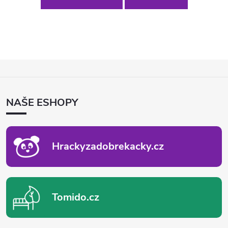
Z
Á
P
NAŠE ESHOPY
A
T
Í
Hrackyzadobrekacky.cz
Tomido.cz