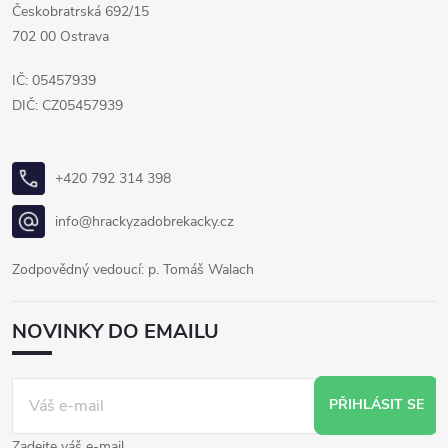
Českobratrská 692/15
702 00 Ostrava
IČ: 05457939
DIČ: CZ05457939
+420 792 314 398
info@hrackyzadobrekacky.cz
Zodpovědný vedoucí: p. Tomáš Walach
NOVINKY DO EMAILU
PŘIHLÁSIT SE
Zadejte váš e-mail.