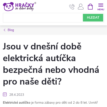
Přejít
NÁKUPNÍ
KOŠÍK
na
obsah
HLEDAT
Blog
Jsou v dnešní době
elektrická autíčka
bezpečná nebo vhodná
pro naše děti?
28.4.2023
Elektrické autíčko
je forma zábavy pro děti od 2 do 8 let. Uvnitř