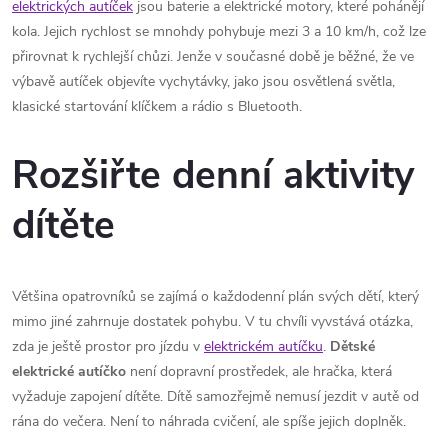
elektrických autíček
jsou baterie a elektrické motory, které pohánějí
kola. Jejich rychlost se mnohdy pohybuje mezi 3 a 10 km/h, což lze
přirovnat k rychlejší chůzi. Jenže v současné době je běžné, že ve
výbavě autíček objevíte vychytávky, jako jsou osvětlená světla,
klasické startování klíčkem a rádio s Bluetooth.
Rozšiřte denní aktivity
dítěte
Většina opatrovníků se zajímá o každodenní plán svých dětí, který
mimo jiné zahrnuje dostatek pohybu. V tu chvíli vyvstává otázka,
zda je ještě prostor pro jízdu v
elektrickém autíčku
.
Dětské
elektrické autíčko
není dopravní prostředek, ale hračka, která
vyžaduje zapojení dítěte. Dítě samozřejmě nemusí jezdit v autě od
rána do večera. Není to náhrada cvičení, ale spíše jejich doplněk.