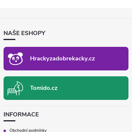
Z
Á
P
NAŠE ESHOPY
A
T
Í
Hrackyzadobrekacky.cz
Tomido.cz
INFORMACE
Obchodní podmínky