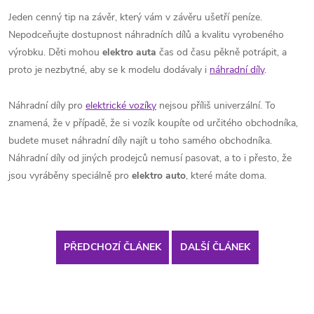
Jeden cenný tip na závěr, který vám v závěru ušetří peníze.
Nepodceňujte dostupnost náhradních dílů a kvalitu vyrobeného
výrobku. Děti mohou
elektro auta
čas od času pěkně potrápit, a
proto je nezbytné, aby se k modelu dodávaly i
náhradní díly
.
Náhradní díly pro
elektrické vozíky
nejsou příliš univerzální. To
znamená, že v případě, že si vozík koupíte od určitého obchodníka,
budete muset náhradní díly najít u toho samého obchodníka.
Náhradní díly od jiných prodejců nemusí pasovat, a to i přesto, že
jsou vyráběny speciálně pro
elektro auto
, které máte doma.
PŘEDCHOZÍ ČLÁNEK
DALŠÍ ČLÁNEK