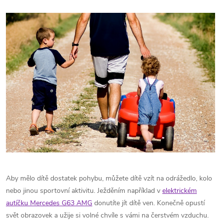
Aby mělo dítě dostatek pohybu, můžete dítě vzít na odrážedlo, kolo
nebo jinou sportovní aktivitu. Ježděním například v
elektrickém
autíčku Mercedes G63 AMG
donutíte jít dítě ven. Konečně opustí
svět obrazovek a užije si volné chvíle s vámi na čerstvém vzduchu.