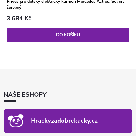
Přívěs pro dětský elektrický kamion Mercedes Actros, Scania
červený
3 684 Kč
DO KOŠÍKU
Z
Á
P
NAŠE ESHOPY
A
T
Í
Hrackyzadobrekacky.cz