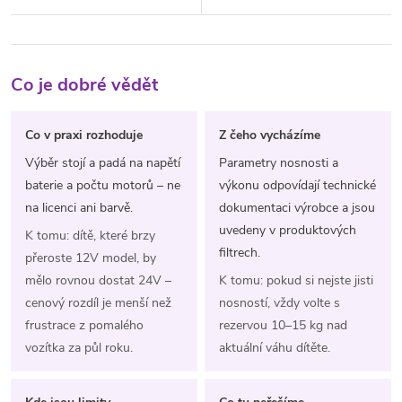
Co je dobré vědět
Co v praxi rozhoduje
Z čeho vycházíme
Výběr stojí a padá na napětí
Parametry nosnosti a
baterie a počtu motorů – ne
výkonu odpovídají technické
na licenci ani barvě.
dokumentaci výrobce a jsou
uvedeny v produktových
K tomu: dítě, které brzy
filtrech.
přeroste 12V model, by
mělo rovnou dostat 24V –
K tomu: pokud si nejste jisti
cenový rozdíl je menší než
nosností, vždy volte s
frustrace z pomalého
rezervou 10–15 kg nad
vozítka za půl roku.
aktuální váhu dítěte.