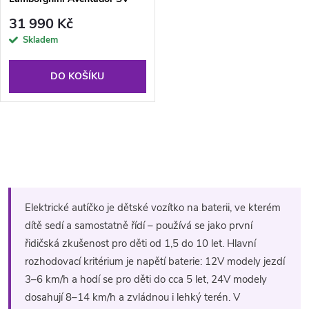
400W červené
31 990 Kč
Skladem
DO KOŠÍKU
O
v
l
Elektrické autíčko je dětské vozítko na baterii, ve kterém
á
dítě sedí a samostatně řídí – používá se jako první
řidičská zkušenost pro děti od 1,5 do 10 let. Hlavní
d
rozhodovací kritérium je napětí baterie: 12V modely jezdí
a
3–6 km/h a hodí se pro děti do cca 5 let, 24V modely
dosahují 8–14 km/h a zvládnou i lehký terén. V
c