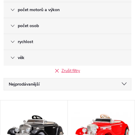
počet motorů a výkon
počet osob
rychlost
věk
Zrušit filtry
Ř
Nejprodávanější
a
Nejlevnější
V
Nejdražší
z
ý
Abecedně
e