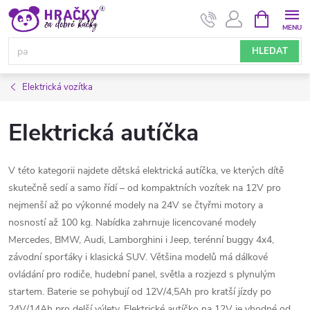
Přejít
NÁKUPNÍ
KOŠÍK
na
obsah
HLEDAT
Elektrická vozítka
Elektrická autíčka
V této kategorii najdete dětská elektrická autíčka, ve kterých dítě
skutečně sedí a samo řídí – od kompaktních vozítek na 12V pro
nejmenší až po výkonné modely na 24V se čtyřmi motory a
nosností až 100 kg. Nabídka zahrnuje licencované modely
Mercedes, BMW, Audi, Lamborghini i Jeep, terénní buggy 4x4,
závodní sporťáky i klasická SUV. Většina modelů má dálkové
ovládání pro rodiče, hudební panel, světla a rozjezd s plynulým
startem. Baterie se pohybují od 12V/4,5Ah pro kratší jízdy po
24V/14Ah pro delší výlety. Elektrické autíčko na 12V je vhodné od