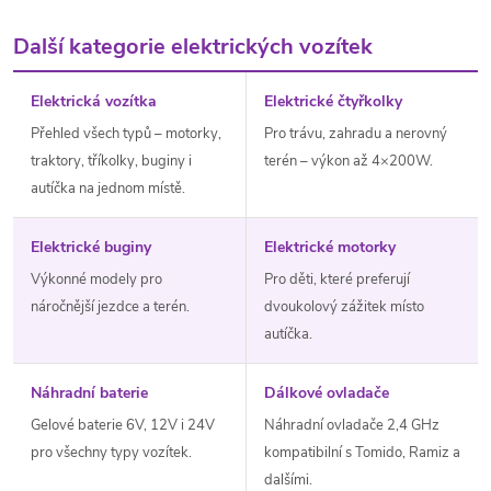
Další kategorie elektrických vozítek
Elektrická vozítka
Elektrické čtyřkolky
Přehled všech typů – motorky,
Pro trávu, zahradu a nerovný
traktory, tříkolky, buginy i
terén – výkon až 4×200W.
autíčka na jednom místě.
Elektrické buginy
Elektrické motorky
Výkonné modely pro
Pro děti, které preferují
náročnější jezdce a terén.
dvoukolový zážitek místo
autíčka.
Náhradní baterie
Dálkové ovladače
Gelové baterie 6V, 12V i 24V
Náhradní ovladače 2,4 GHz
pro všechny typy vozítek.
kompatibilní s Tomido, Ramiz a
dalšími.