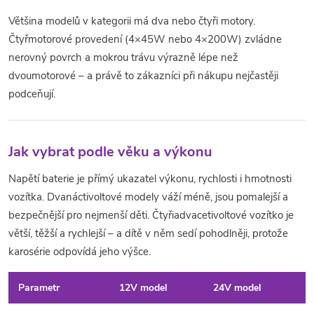
u
Většina modelů v kategorii má dva nebo čtyři motory.
Čtyřmotorové provedení (4×45W nebo 4×200W) zvládne
nerovný povrch a mokrou trávu výrazně lépe než
dvoumotorové – a právě to zákazníci při nákupu nejčastěji
podceňují.
Jak vybrat podle věku a výkonu
Napětí baterie je přímý ukazatel výkonu, rychlosti i hmotnosti
vozítka. Dvanáctivoltové modely váží méně, jsou pomalejší a
bezpečnější pro nejmenší děti. Čtyřiadvacetivoltové vozítko je
větší, těžší a rychlejší – a dítě v něm sedí pohodlněji, protože
karosérie odpovídá jeho výšce.
Parametr
12V model
24V model