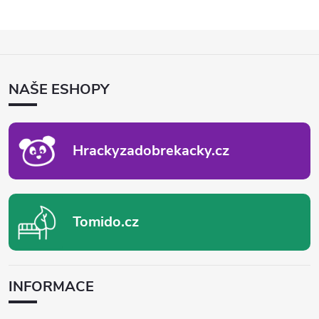
Z
Á
P
NAŠE ESHOPY
A
T
Í
Hrackyzadobrekacky.cz
Tomido.cz
INFORMACE