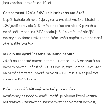
jsou vhodná i pro děti do 10 let.
Co znamená 12V a 24V u elektrického autíčka?
Napětí baterie přímo určuje výkon a rychlost vozítka. Model na
12V jezdí zpravidla 3–6 km/h a hodí se pro hladký povrch a
menší děti. Model na 24V dosahuje 6–14 km/h, má silnější
motory a zvládne i trávu nebo štěrk. Vyšší napětí také znamená
větší a těžší vozítko.
Jak dlouho vydrží baterie na jedno nabití?
Záleží na kapacitě baterie a terénu. Baterie 12V/7Ah vydrží na
rovném povrchu přibližně 60–90 minut jízdy. Baterie 24V/14Ah
na náročném terénu vydrží okolo 90–120 minut. Nabíjení trvá
zpravidla 8–12 hodin.
K čemu slouží dálkový ovladač pro rodiče?
Rodičovský dálkový ovladač umožňuje přebrat řízení vozítka
bezdrátově – zastavit ho, nasměrovat nebo omezit rychlost,