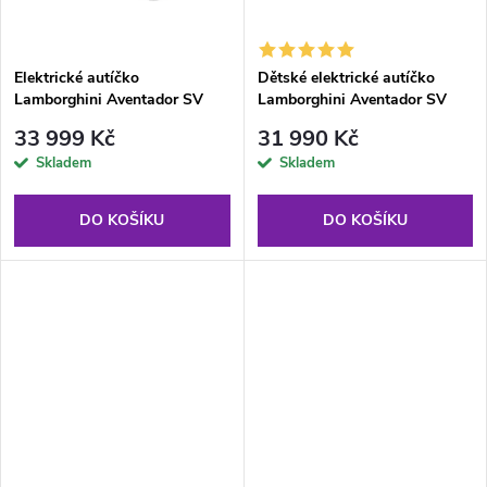
t
ů
ů
Elektrické autíčko
Dětské elektrické autíčko
Lamborghini Aventador SV
Lamborghini Aventador SV
Strong 200W 24V modré
400W šedé
33 999 Kč
31 990 Kč
Skladem
Skladem
DO KOŠÍKU
DO KOŠÍKU