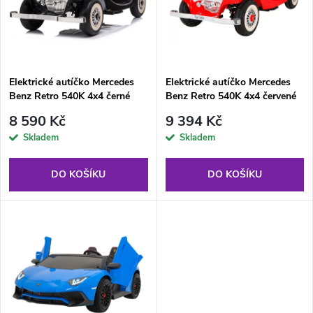
p
n
i
í
s
p
Elektrické autíčko Mercedes
Elektrické autíčko Mercedes
Benz Retro 540K 4x4 černé
Benz Retro 540K 4x4 červené
p
r
8 590 Kč
9 394 Kč
r
Skladem
Skladem
o
o
DO KOŠÍKU
DO KOŠÍKU
d
d
u
u
k
k
t