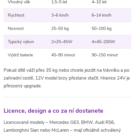
Vhodný věk
1,5–5 let
4–10 let
Rychlost
3–6 km/h
6–14 km/h
Nosnost
25–50 kg
50–100 kg
Typický výkon
2×25–45W
4×45–200W
Výdrž baterie
45–90 minut
90–150 minut
Pokud dítě váží přes 35 kg nebo chcete jezdit na trávníku a po
zahradní cestě, 12V model brzy přestane stačit. Hranice 24V je
přirozený upgrade.
Licence, design a co za ní dostanete
Licencované modely – Mercedes G63, BMW, Audi RS6,
Lamborghini Sian nebo McLaren – mají oficiálně schválený