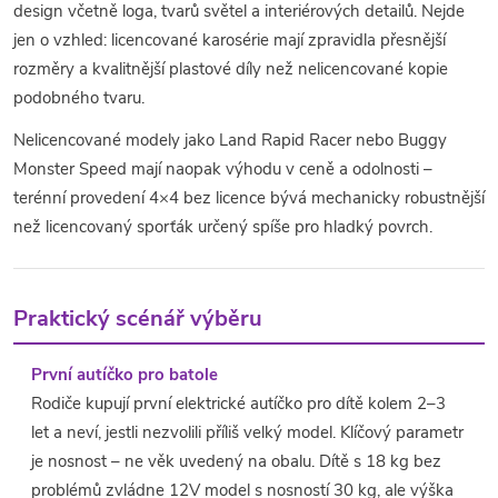
design včetně loga, tvarů světel a interiérových detailů. Nejde
jen o vzhled: licencované karosérie mají zpravidla přesnější
rozměry a kvalitnější plastové díly než nelicencované kopie
podobného tvaru.
Nelicencované modely jako Land Rapid Racer nebo Buggy
Monster Speed mají naopak výhodu v ceně a odolnosti –
terénní provedení 4×4 bez licence bývá mechanicky robustnější
než licencovaný sporťák určený spíše pro hladký povrch.
Praktický scénář výběru
První autíčko pro batole
Rodiče kupují první elektrické autíčko pro dítě kolem 2–3
let a neví, jestli nezvolili příliš velký model. Klíčový parametr
je nosnost – ne věk uvedený na obalu. Dítě s 18 kg bez
problémů zvládne 12V model s nosností 30 kg, ale výška