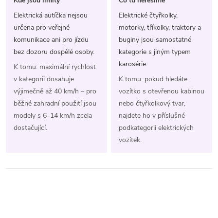
Kde jsou limity
Co tu neřešíme
Elektrická autíčka nejsou
Elektrické čtyřkolky,
určena pro veřejné
motorky, tříkolky, traktory a
komunikace ani pro jízdu
buginy jsou samostatné
bez dozoru dospělé osoby.
kategorie s jiným typem
karosérie.
K tomu: maximální rychlost
v kategorii dosahuje
K tomu: pokud hledáte
výjimečně až 40 km/h – pro
vozítko s otevřenou kabinou
běžné zahradní použití jsou
nebo čtyřkolkový tvar,
modely s 6–14 km/h zcela
najdete ho v příslušné
dostačující.
podkategorii elektrických
vozítek.