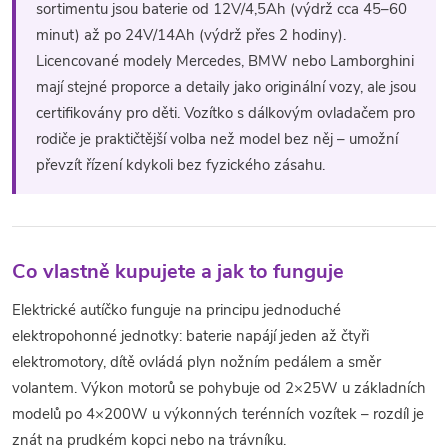
sortimentu jsou baterie od 12V/4,5Ah (výdrž cca 45–60
í
minut) až po 24V/14Ah (výdrž přes 2 hodiny).
Licencované modely Mercedes, BMW nebo Lamborghini
p
mají stejné proporce a detaily jako originální vozy, ale jsou
r
certifikovány pro děti. Vozítko s dálkovým ovladačem pro
rodiče je praktičtější volba než model bez něj – umožní
v
převzít řízení kdykoli bez fyzického zásahu.
k
y
v
Co vlastně kupujete a jak to funguje
ý
Elektrické autíčko funguje na principu jednoduché
elektropohonné jednotky: baterie napájí jeden až čtyři
p
elektromotory, dítě ovládá plyn nožním pedálem a směr
i
volantem. Výkon motorů se pohybuje od 2×25W u základních
modelů po 4×200W u výkonných terénních vozítek – rozdíl je
s
znát na prudkém kopci nebo na trávníku.