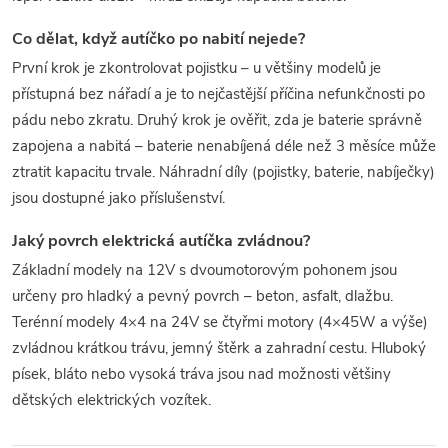
Co dělat, když autíčko po nabití nejede?
První krok je zkontrolovat pojistku – u většiny modelů je
přístupná bez nářadí a je to nejčastější příčina nefunkčnosti po
pádu nebo zkratu. Druhý krok je ověřit, zda je baterie správně
zapojena a nabitá – baterie nenabíjená déle než 3 měsíce může
ztratit kapacitu trvale. Náhradní díly (pojistky, baterie, nabíječky)
jsou dostupné jako příslušenství.
Jaký povrch elektrická autíčka zvládnou?
Základní modely na 12V s dvoumotorovým pohonem jsou
určeny pro hladký a pevný povrch – beton, asfalt, dlažbu.
Terénní modely 4×4 na 24V se čtyřmi motory (4×45W a výše)
zvládnou krátkou trávu, jemný štěrk a zahradní cestu. Hluboký
písek, bláto nebo vysoká tráva jsou nad možnosti většiny
dětských elektrických vozítek.