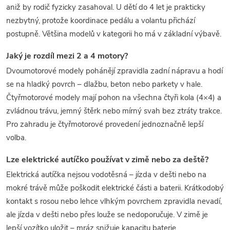
aniž by rodič fyzicky zasahoval. U dětí do 4 let je prakticky
nezbytný, protože koordinace pedálu a volantu přichází
postupně. Většina modelů v kategorii ho má v základní výbavě.
Jaký je rozdíl mezi 2 a 4 motory?
Dvoumotorové modely pohánějí zpravidla zadní nápravu a hodí
se na hladký povrch – dlažbu, beton nebo parkety v hale.
Čtyřmotorové modely mají pohon na všechna čtyři kola (4×4) a
zvládnou trávu, jemný štěrk nebo mírný svah bez ztráty trakce.
Pro zahradu je čtyřmotorové provedení jednoznačně lepší
volba.
Lze elektrické autíčko používat v zimě nebo za deště?
Elektrická autíčka nejsou vodotěsná – jízda v dešti nebo na
mokré trávě může poškodit elektrické části a baterii. Krátkodobý
kontakt s rosou nebo lehce vlhkým povrchem zpravidla nevadí,
ale jízda v dešti nebo přes louže se nedoporučuje. V zimě je
lepší vozítko uložit – mráz snižuje kapacitu baterie.