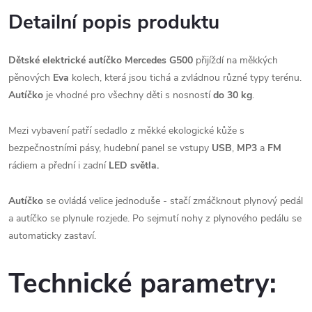
Detailní popis produktu
Dětské elektrické autíčko Mercedes G500
přijíždí na měkkých
pěnových
Eva
kolech, která jsou tichá a zvládnou různé typy terénu.
Autíčko
je vhodné pro všechny děti s nosností
do 30 kg
.
Mezi vybavení patří sedadlo z měkké ekologické kůže s
bezpečnostními pásy, hudební panel se vstupy
USB
,
MP3
a
FM
rádiem a přední i zadní
LED světla.
Autíčko
se ovládá velice jednoduše - stačí zmáčknout plynový pedál
a autíčko se plynule rozjede. Po sejmutí nohy z plynového pedálu se
automaticky zastaví.
Technické parametry: