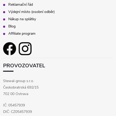
Reklamační řád
Výdejní místo (osobní odběr)
Nákup na splátky
Blog
Affiliate program
PROVOZOVATEL
Stewal-group s.r.o.
Českobratrská 692/15
702 00 Ostrava
IČ: 05457939
DIČ: CZ05457939