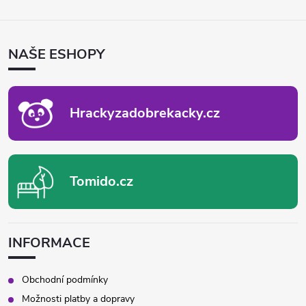
Z
Á
P
NAŠE ESHOPY
A
T
Í
Hrackyzadobrekacky.cz
Tomido.cz
INFORMACE
Obchodní podmínky
Možnosti platby a dopravy