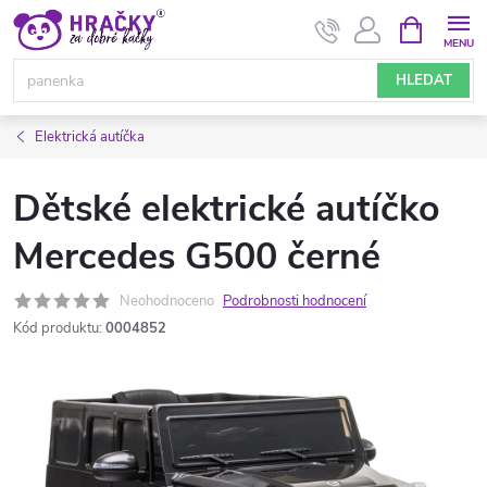
Přejít
NÁKUPNÍ
KOŠÍK
na
obsah
HLEDAT
Elektrická autíčka
Dětské elektrické autíčko
Mercedes G500 černé
Neohodnoceno
Podrobnosti hodnocení
Kód produktu:
0004852