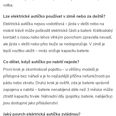
volba.
Lze elektrické autíčko používat v zimě nebo za deště?
Elektrická autíčka nejsou vodotěsná – jízda v dešti nebo na
mokré trávě může poškodit elektrické části a baterii. Krátkodobý
kontakt s rosou nebo lehce vlhkým povrchem zpravidla nevadí,
ale jízda v dešti nebo přes louže se nedoporučuje. V zimě je
lepší vozítko uložit – mráz snižuje kapacitu baterie.
Co dělat, když autíčko po nabití nejede?
První krok je zkontrolovat pojistku – u většiny modelů je
přístupná bez nářadí a je to nejčastější příčina nefunkčnosti po
pádu nebo zkratu. Druhý krok je ověřit, zda je baterie správně
zapojena a nabitá – baterie nenabíjená déle než 3 měsíce může
ztratit kapacitu trvale. Náhradní díly (pojistky, baterie, nabíječky)
jsou dostupné jako příslušenství.
Jaký povrch elektrická autíčka zvládnou?