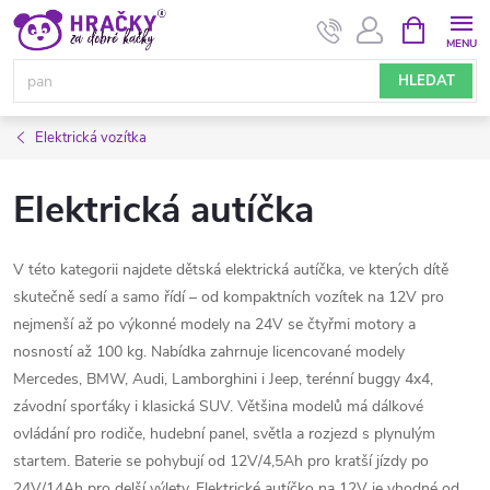
Přejít
NÁKUPNÍ
KOŠÍK
na
obsah
HLEDAT
Elektrická vozítka
Elektrická autíčka
V této kategorii najdete dětská elektrická autíčka, ve kterých dítě
skutečně sedí a samo řídí – od kompaktních vozítek na 12V pro
nejmenší až po výkonné modely na 24V se čtyřmi motory a
nosností až 100 kg. Nabídka zahrnuje licencované modely
Mercedes, BMW, Audi, Lamborghini i Jeep, terénní buggy 4x4,
závodní sporťáky i klasická SUV. Většina modelů má dálkové
ovládání pro rodiče, hudební panel, světla a rozjezd s plynulým
startem. Baterie se pohybují od 12V/4,5Ah pro kratší jízdy po
24V/14Ah pro delší výlety. Elektrické autíčko na 12V je vhodné od