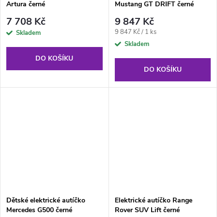
Artura černé
Mustang GT DRIFT černé
7 708 Kč
9 847 Kč
Měrná
9 847 Kč / 1 ks
Skladem
cena:
Skladem
DO KOŠÍKU
DO KOŠÍKU
Dětské elektrické autíčko
Elektrické autíčko Range
Mercedes G500 černé
Rover SUV Lift černé