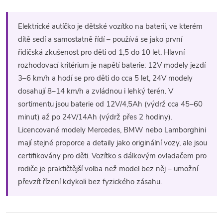
a
n
k
c
Elektrické autíčko je dětské vozítko na baterii, ve kterém
o
dítě sedí a samostatně řídí – používá se jako první
í
v
řidičská zkušenost pro děti od 1,5 do 10 let. Hlavní
á
rozhodovací kritérium je napětí baterie: 12V modely jezdí
p
n
3–6 km/h a hodí se pro děti do cca 5 let, 24V modely
r
í
dosahují 8–14 km/h a zvládnou i lehký terén. V
sortimentu jsou baterie od 12V/4,5Ah (výdrž cca 45–60
v
minut) až po 24V/14Ah (výdrž přes 2 hodiny).
k
Licencované modely Mercedes, BMW nebo Lamborghini
mají stejné proporce a detaily jako originální vozy, ale jsou
y
certifikovány pro děti. Vozítko s dálkovým ovladačem pro
v
rodiče je praktičtější volba než model bez něj – umožní
převzít řízení kdykoli bez fyzického zásahu.
ý
p