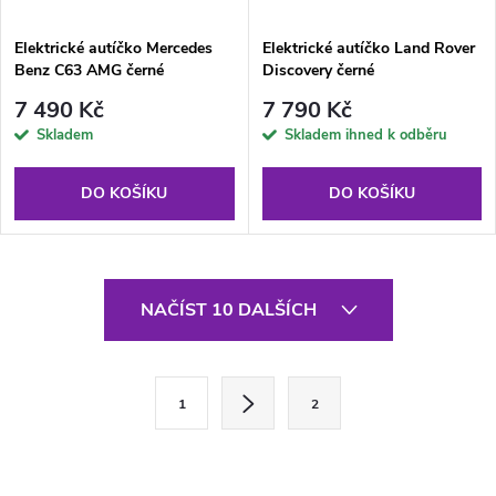
Elektrické autíčko Mercedes
Elektrické autíčko Land Rover
Benz C63 AMG černé
Discovery černé
7 490 Kč
7 790 Kč
Skladem
Skladem ihned k odběru
DO KOŠÍKU
DO KOŠÍKU
O
NAČÍST 10 DALŠÍCH
v
l
S
1
2
t
á
r
d
á