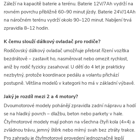
Záleží na kapacitě baterie a terénu. Baterie 12V/7Ah vydrží na
rovném povrchu přibližně 60–90 minut jízdy. Baterie 24V/14Ah
na náročném terénu vydrží okolo 90–120 minut. Nabíjení trvá
zpravidla 8–12 hodin.
K čemu slouží dálkový ovladač pro rodiče?
Rodičovský dálkový ovladač umožňuje přebrat řízení vozítka
bezdrátově – zastavit ho, nasměrovat nebo omezit rychlost,
aniž by rodič fyzicky zasahoval. U dětí do 4 let je prakticky
nezbytný, protože koordinace pedálu a volantu přichází
postupně. Většina modelů v kategorii ho má v základní výbavě.
Jaký je rozdíl mezi 2 a 4 motory?
Dvoumotorové modely pohánějí zpravidla zadní nápravu a hodí
se na hladký povrch – dlažbu, beton nebo parkety v hale.
Čtyřmotorové modely mají pohon na všechna čtyři kola (4×4) a
zvládnou trávu, jemný štěrk nebo mírný svah bez ztráty trakce.
Pro zahradu je čtyřmotorové provedení jednoznačně lepší