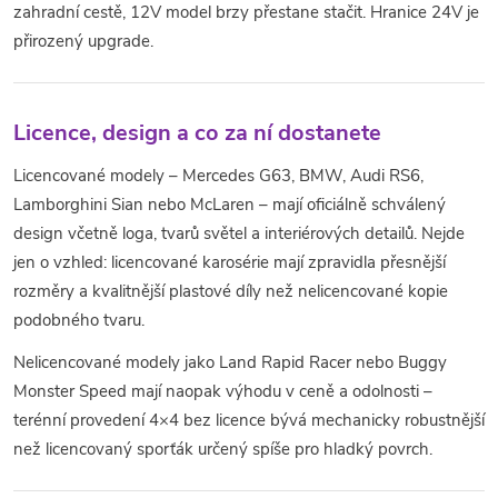
zahradní cestě, 12V model brzy přestane stačit. Hranice 24V je
přirozený upgrade.
Licence, design a co za ní dostanete
Licencované modely – Mercedes G63, BMW, Audi RS6,
Lamborghini Sian nebo McLaren – mají oficiálně schválený
design včetně loga, tvarů světel a interiérových detailů. Nejde
jen o vzhled: licencované karosérie mají zpravidla přesnější
rozměry a kvalitnější plastové díly než nelicencované kopie
podobného tvaru.
Nelicencované modely jako Land Rapid Racer nebo Buggy
Monster Speed mají naopak výhodu v ceně a odolnosti –
terénní provedení 4×4 bez licence bývá mechanicky robustnější
než licencovaný sporťák určený spíše pro hladký povrch.