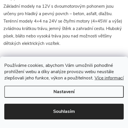
Základní modely na 12V s dvoumotorovým pohonem jsou
určeny pro hladký a pevný povrch – beton, asfalt, dlažbu.
Terénní modely 4×4 na 24V se čtyřmi motory (4×45W a výše)
zvládnou krátkou trávu, jemný štěrk a zahradní cestu. Hluboký
písek, bláto nebo vysoká tráva jsou nad možnosti většiny
dětských elektrických vozítek.
Používáme cookies, abychom Vám umožnili pohodlné
Další kategorie elektrických vozítek
prohlížení webu a díky analýze provozu webu neustále
zlepšovali jeho funkce, výkon a použitelnost.
Více informací
Elektrická vozítka
Elektrické čtyřkolky
Nastavení
Přehled všech typů – motorky,
Pro trávu, zahradu a nerovný
traktory, tříkolky, buginy i
terén – výkon až 4×200W.
autíčka na jednom místě.
Souhlasím
Elektrické buginy
Elektrické motorky