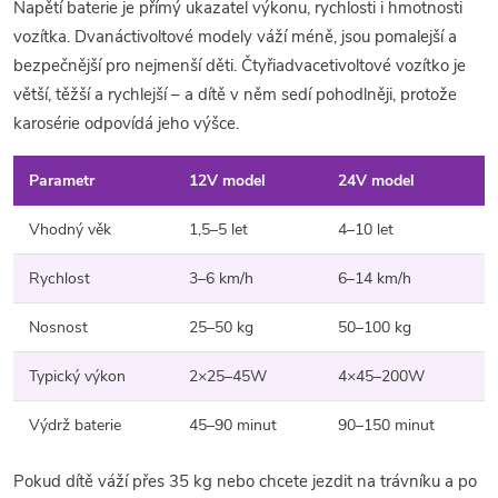
Napětí baterie je přímý ukazatel výkonu, rychlosti i hmotnosti
vozítka. Dvanáctivoltové modely váží méně, jsou pomalejší a
bezpečnější pro nejmenší děti. Čtyřiadvacetivoltové vozítko je
větší, těžší a rychlejší – a dítě v něm sedí pohodlněji, protože
karosérie odpovídá jeho výšce.
Parametr
12V model
24V model
Vhodný věk
1,5–5 let
4–10 let
Rychlost
3–6 km/h
6–14 km/h
Nosnost
25–50 kg
50–100 kg
Typický výkon
2×25–45W
4×45–200W
Výdrž baterie
45–90 minut
90–150 minut
Pokud dítě váží přes 35 kg nebo chcete jezdit na trávníku a po