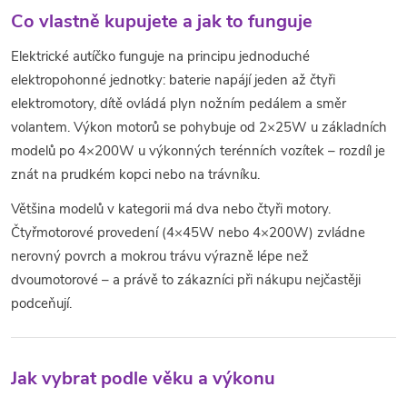
i
Co vlastně kupujete a jak to funguje
s
Elektrické autíčko funguje na principu jednoduché
u
elektropohonné jednotky: baterie napájí jeden až čtyři
elektromotory, dítě ovládá plyn nožním pedálem a směr
volantem. Výkon motorů se pohybuje od 2×25W u základních
modelů po 4×200W u výkonných terénních vozítek – rozdíl je
znát na prudkém kopci nebo na trávníku.
Většina modelů v kategorii má dva nebo čtyři motory.
Čtyřmotorové provedení (4×45W nebo 4×200W) zvládne
nerovný povrch a mokrou trávu výrazně lépe než
dvoumotorové – a právě to zákazníci při nákupu nejčastěji
podceňují.
Jak vybrat podle věku a výkonu