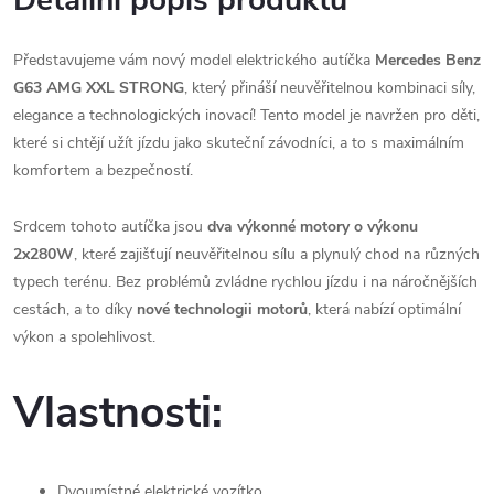
Detailní popis produktu
Představujeme vám nový model elektrického autíčka
Mercedes Benz
G63 AMG XXL STRONG
, který přináší neuvěřitelnou kombinaci síly,
elegance a technologických inovací! Tento model je navržen pro děti,
které si chtějí užít jízdu jako skuteční závodníci, a to s maximálním
komfortem a bezpečností.
Srdcem tohoto autíčka jsou
dva výkonné motory o výkonu
2x280W
, které zajišťují neuvěřitelnou sílu a plynulý chod na různých
typech terénu. Bez problémů zvládne rychlou jízdu i na náročnějších
cestách, a to díky
nové technologii motorů
, která nabízí optimální
výkon a spolehlivost.
Vlastnosti:
Dvoumístné elektrické vozítko