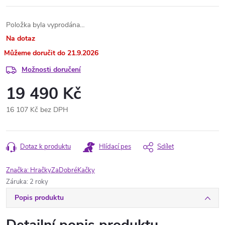
Položka byla vyprodána…
Na dotaz
21.9.2026
Možnosti doručení
19 490 Kč
16 107 Kč bez DPH
Měrná
cena:
Dotaz k produktu
Hlídací pes
Sdílet
Značka:
HračkyZaDobréKačky
Záruka
:
2 roky
Popis produktu