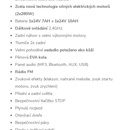
Zcela nová technologie silných elektrických motorů
(2x280W)
Baterie
1x24V 7AH
a
1x24V 10AH
Dálkové ovládání
2.4GHz
Zadní náhon s velmi výkonnými motory
Tlumiče 2x zadní
Velmi pohodlné
sedadlo potaženo eko kůží
Pěnová
EVA kola
Panel audio (MP3, Bluetooth, AUX, USB)
Rádio FM
Zvukové efekty (klakson, nahrané melodie, zvuk startu
motoru, zvuk zrychlení)
Přední a zadní světla
Bezpečnostní tlačítko STOP
Plynulý rozjezd
Otevírací dveře
Bezpečnostní pásy
Dioda s indikací nabití