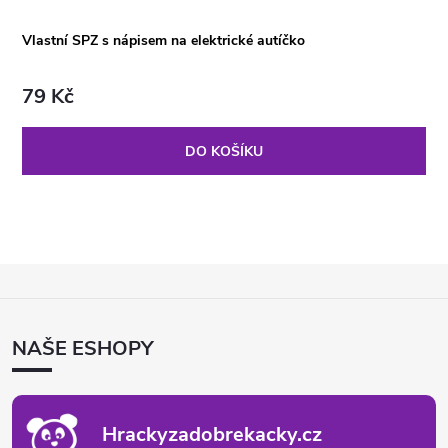
Vlastní SPZ s nápisem na elektrické autíčko
79 Kč
DO KOŠÍKU
Z
Á
P
NAŠE ESHOPY
A
T
Í
Hrackyzadobrekacky.cz