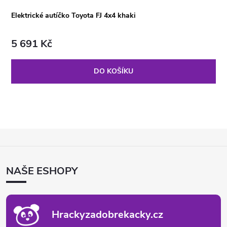
Elektrické autíčko Toyota FJ 4x4 khaki
5 691 Kč
DO KOŠÍKU
Z
Á
P
NAŠE ESHOPY
A
T
Í
Hrackyzadobrekacky.cz