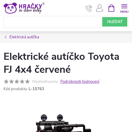
Přejít
NÁKUPNÍ
KOŠÍK
na
obsah
HLEDAT
Elektrická autíčka
Elektrické autíčko Toyota
FJ 4x4 červené
Neohodnoceno
Podrobnosti hodnocení
Kód produktu:
L-15763