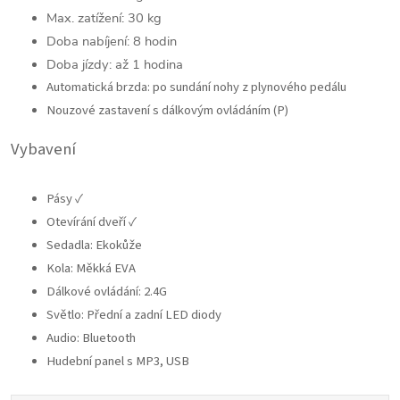
Max. zatížení: 30 kg
Doba nabíjení: 8 hodin
Doba jízdy:
až 1 hodina
Automatická brzda:
po sundání nohy z plynového pedálu
Nouzové zastavení s dálkovým ovládáním (P)
Vybavení
Pásy ✓
Otevírání dveří ✓
Sedadla: Ekokůže
Kola: Měkká EVA
Dálkové ovládání: 2.4G
Světlo: Přední a zadní LED diody
Audio: Bluetooth
Hudební panel s MP3, USB