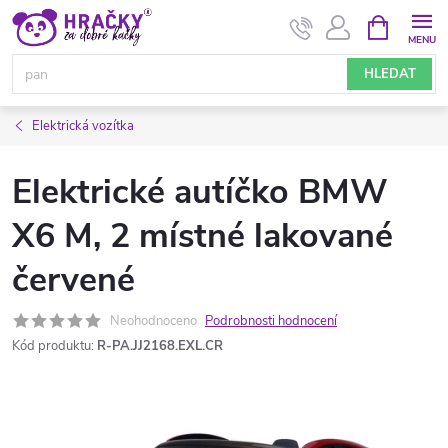
Přejít
NÁKUPNÍ
KOŠÍK
na
obsah
HLEDAT
Elektrická vozítka
Elektrické autíčko BMW
X6 M, 2 místné lakované
červené
Neohodnoceno
Podrobnosti hodnocení
Kód produktu:
R-PA.JJ2168.EXL.CR