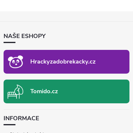
Z
Á
P
NAŠE ESHOPY
A
T
Í
Hrackyzadobrekacky.cz
Tomido.cz
INFORMACE