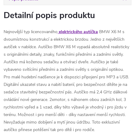
Detailní popis produktu
Nejnovější typ licencovaného
elektrického autíčka
BMW X6 M s
dvoumístnou konstrukcí a elektrickou brzdou. Jedno z největších
autíček v nabídce. Autíčko BMW X6 M vypadá absolutně realisticky
s originálními detaily, znaky, funkčními předními a zadními světly.
Autíčko má koženou sedačku a otvírací dveře. Autíčko je také
vybaveno svítícími předními a zadními světly s originální optikou.
Pro malé hudební nadšence je k dispozici připojení pro MP3 a USB.
Digitální ukazatel stavu a nabití baterií, pro bezpečnost dítěte je na
sedačce stavitelný bezpečnostní pás. Autíčko má 2,4 GHz dálkové
ovládání nové generace. 2xmotor, s náhonem obou zadních kol, 3
rychlostmi vpřed a 1 vzad, díky této výbavě je vhodný i pro jízdu v
terénu. Možnost i pro menší děti - díky nastavení menší rychlosti.
Nevyžaduje mimo dobíjení a mytí jinou údržbu. Toto exkluzivní
autíčko přinese potěšení tak pro dítě i pro rodiče.