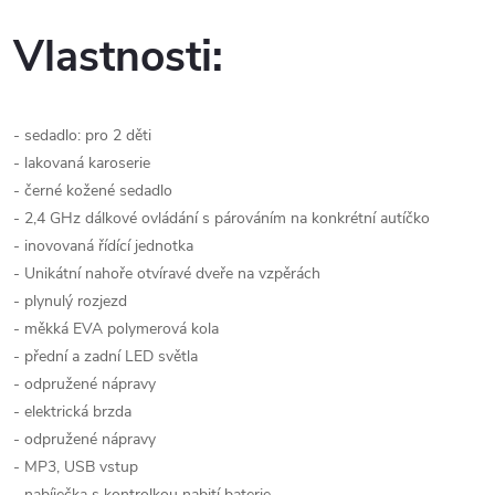
Vlastnosti:
- sedadlo: pro 2 děti
- lakovaná karoserie
- černé kožené sedadlo
- 2,4 GHz dálkové ovládání s párováním na konkrétní autíčko
- inovovaná řídící jednotka
- Unikátní nahoře otvíravé dveře na vzpěrách
- plynulý rozjezd
- měkká EVA polymerová kola
- přední a zadní LED světla
- odpružené nápravy
- elektrická brzda
- odpružené nápravy
- MP3, USB vstup
- nabíječka s kontrolkou nabití baterie