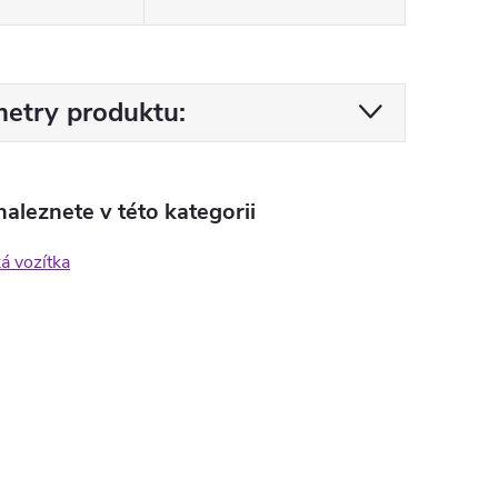
etry produktu:
aleznete v této kategorii
ká vozítka