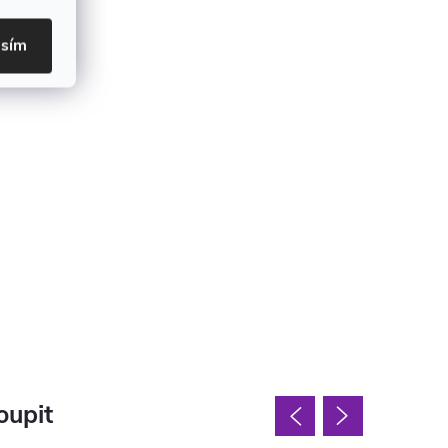
asím
oupit