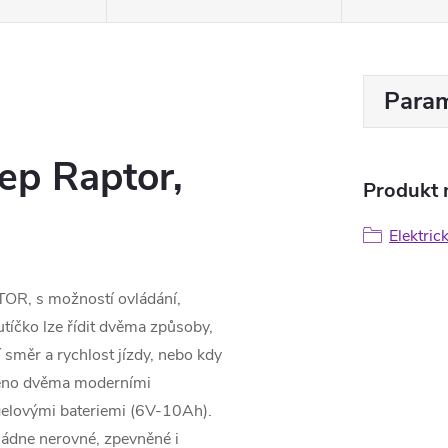
Param
eep Raptor,
Produkt n
Elektric
TOR, s možností ovládání,
tíčko lze řídit dvěma způsoby,
 směr a rychlost jízdy, nebo kdy
aveno dvěma moderními
elovými bateriemi (6V-10Ah).
vládne nerovné, zpevněné i