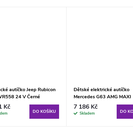
ické autíčko Jeep Rubicon
Dětské elektrické autíčko
R558 24 V Černé
Mercedes G63 AMG MAXI
Lakované modré
1 Kč
7 186 Kč
DO KOŠÍKU
DO KO
adem
Skladem