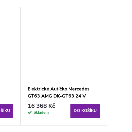
Elektrické Autíčko Mercedes
Elektri
GT63 AMG DK-GT63 24 V
Pilot L
Matné Zelené
16 368 Kč
10 24
ŠÍKU
DO KOŠÍKU
Skladem
Sklad