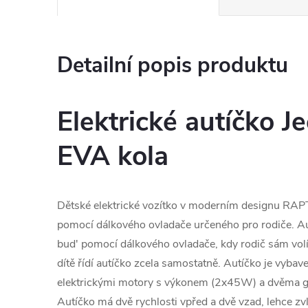
Detailní popis produktu
Elektrické autíčko J
EVA kola
Dětské elektrické vozítko v moderním designu RAP
pomocí dálkového ovladače určeného pro rodiče. Au
bud' pomocí dálkového ovladače, kdy rodič sám volí
dítě řídí autíčko zcela samostatně. Autíčko je vyb
elektrickými motory s výkonem (2x45W) a dvěma g
Autíčko má dvě rychlosti vpřed a dvě vzad, lehce z