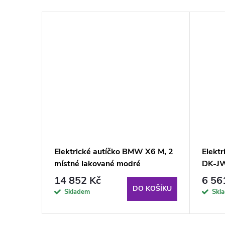
A5L
Elektrické autíčko BMW X6 M, 2
Elektr
místné lakované modré
DK-JW
14 852 Kč
6 56
KOŠÍKU
DO KOŠÍKU
Skladem
Skl