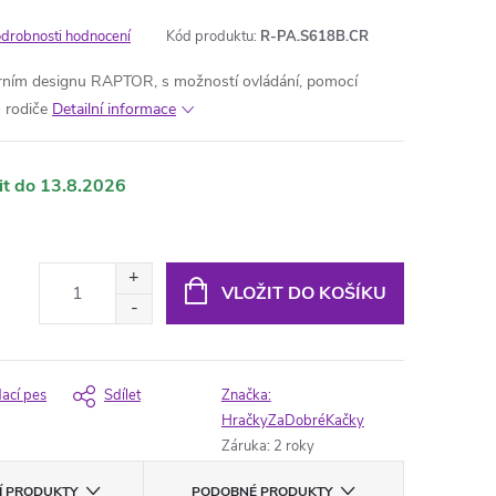
drobnosti hodnocení
Kód produktu:
R-PA.S618B.CR
erním designu RAPTOR, s možností ovládání, pomocí
 rodiče
Detailní informace
13.8.2026
VLOŽIT DO KOŠÍKU
dací pes
Sdílet
Značka:
HračkyZaDobréKačky
Záruka
:
2 roky
CÍ PRODUKTY
PODOBNÉ PRODUKTY