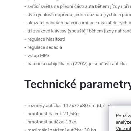
- svítící světla na přední části auta během jízdy i při
- dvě rychlosti dopředu, jedna dozadu (rychle a pom
- ukazatel nabitých baterií a imitace ukazatele rychl
- tři zvukové klávesy (spouštějí během jízdy nahran
- regulace hlasitosti
- regulace sedadla
- vstup MP3
- baterie a nabíječka na (220V) je součásti autíčka
Technické parametr
- rozměry autíčka: 117x72x80 cm (d, š, v)
- hmotnost balení: 21,5Kg
Použív
- hmotnost autíčka: 18kg
analýze
Více in
- maximální zatížení autíčka: 30 kg