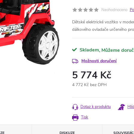
Neohodnoceno
Po
Dětské elektrické vozítko v mod
dálkového ovladače určeného pro
Skladem
Možnosti doručení
5 774 Kč
4 772 Kč bez DPH
Měrná
cena:
Dotaz k produktu
Hlí
Tisk
ZE
DISKUZE
SOUVISEJÍ