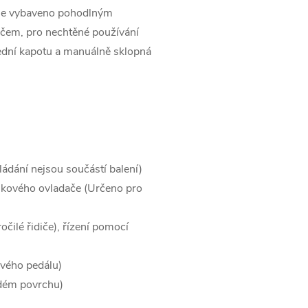
. Je vybaveno pohodlným
čem, pro nechtěné používání
řední kapotu a manuálně sklopná
ádání nejsou součástí balení)
lkového ovladače (Určeno pro
čilé řidiče), řízení pomocí
nového pedálu)
vrdém povrchu)