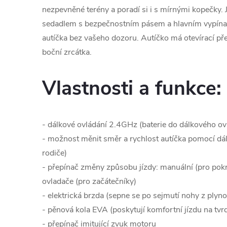
nezpevněné terény a poradí si i s mírnými kopečky
sedadlem s bezpečnostním pásem a hlavním vypína
autíčka bez vašeho dozoru. Autíčko má otevírací p
boční zrcátka.
Vlastnosti a funkce:
- dálkové ovládání 2.4GHz (baterie do dálkového ovl
- možnost měnit směr a rychlost autíčka pomocí dá
rodiče)
- přepínač změny způsobu jízdy: manuální (pro pokro
ovladače (pro začátečníky)
- elektrická brzda (sepne se po sejmutí nohy z ply
- pěnová kola EVA (poskytují komfortní jízdu na t
- přepínač imitující zvuk motoru