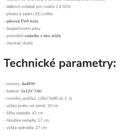
- dálkový ovládač pro rodiče 2,4 GHz
- přední a zadní LED světla
-
pěnová EVA kola
- bezpečnostní pásy
- pohodlné
sedadlo z eko-kůže
- otevírací dveře
Technické parametry:
- motory:
4x45W
- baterie:
1x12V 7Ah
- rozměry autíčka: 128x73x80 (d, š, v)
- výška prahu od země: 19 cm
- šířka sedadla: 43 cm
- hloubka sedadla: 17 cm
- výška opěradla: 27 cm