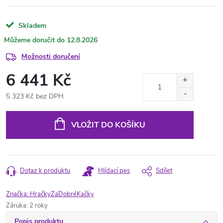
Skladem
12.8.2026
Možnosti doručení
6 441 Kč
5 323 Kč bez DPH
Měrná
cena:
VLOŽIT DO KOŠÍKU
Dotaz k produktu
Hlídací pes
Sdílet
Značka:
HračkyZaDobréKačky
Záruka
:
2 roky
Popis produktu