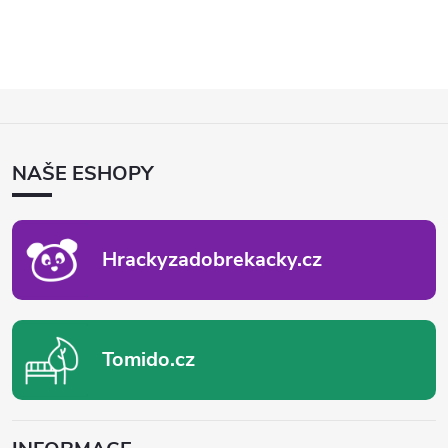
Z
Á
P
NAŠE ESHOPY
A
T
Í
Hrackyzadobrekacky.cz
Tomido.cz