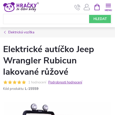
Přejít
NÁKUPNÍ
KOŠÍK
na
obsah
HLEDAT
Elektrická vozítka
Elektrické autíčko Jeep
Wrangler Rubicun
lakované růžové
1 hodnocení
Podrobnosti hodnocení
Kód produktu:
L-15559