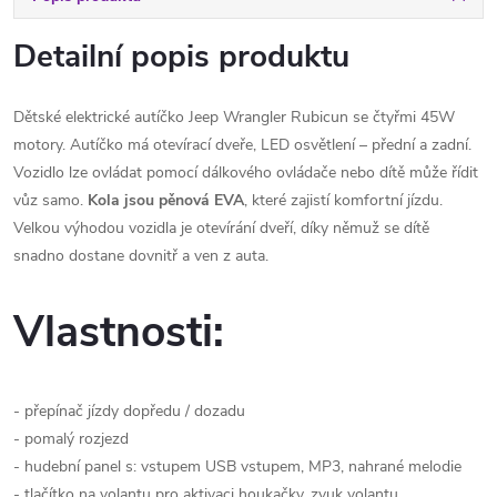
Detailní popis produktu
Dětské elektrické autíčko Jeep Wrangler Rubicun se čtyřmi 45W
motory. Autíčko má otevírací dveře, LED osvětlení – přední a zadní.
Vozidlo lze ovládat pomocí dálkového ovládače nebo dítě může řídit
vůz samo.
Kola jsou pěnová EVA
, které zajistí komfortní jízdu.
Velkou výhodou vozidla je otevírání dveří, díky němuž se dítě
snadno dostane dovnitř a ven z auta.
Vlastnosti:
- přepínač jízdy dopředu / dozadu
- pomalý rozjezd
- hudební panel s: vstupem USB vstupem, MP3, nahrané melodie
- tlačítko na volantu pro aktivaci houkačky, zvuk volantu