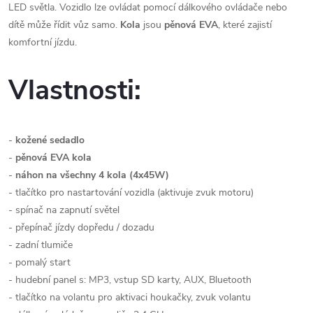
LED světla. Vozidlo lze ovládat pomocí dálkového ovládače nebo
dítě může řídit vůz samo.
Kola
jsou
pěnová EVA
, které zajistí
komfortní jízdu.
Vlastnosti:
-
kožené sedadlo
-
pěnová EVA kola
-
náhon na všechny 4 kola (4x45W)
- tlačítko pro nastartování vozidla (aktivuje zvuk motoru)
- spínač na zapnutí světel
- přepínač jízdy dopředu / dozadu
- zadní tlumiče
- pomalý start
- hudební panel s: MP3, vstup SD karty, AUX, Bluetooth
- tlačítko na volantu pro aktivaci houkačky, zvuk volantu