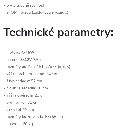
- S – 3 úrovně rychlosti
- STOP - brzda (zablokování vozidla)
Technické parametry:
- motory:
4x45W
- baterie:
2x12V 7Ah
- rozměry autíčka: 151x77x73 (d, š, v)
- výška prahu od země: 14 cm
- šířka sedadla: 52 cm
- hloubka sedadla: 20 cm
- výška opěradla: 23 cm
- průměr kol: 31 cm
- šířka kol: 12 cm
- rozměry kufru vzadu: 53x56 cm
- nosnost: 60 kg