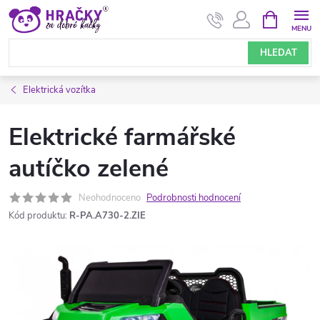
Přejít
NÁKUPNÍ
KOŠÍK
na
obsah
HLEDAT
Elektrická vozítka
Elektrické farmářské
autíčko zelené
Neohodnoceno
Podrobnosti hodnocení
Kód produktu:
R-PA.A730-2.ZIE