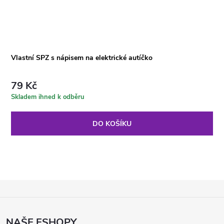
Vlastní SPZ s nápisem na elektrické autíčko
79 Kč
Skladem ihned k odběru
DO KOŠÍKU
Z
Á
P
NAŠE ESHOPY