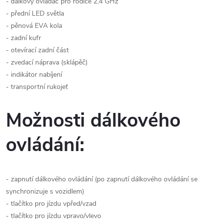
- dálkový ovládač pro rodiče 2,4 GHz
- přední LED světla
- pěnová EVA kola
- zadní kufr
- otevírací zadní část
- zvedací náprava (sklápěč)
- indikátor nabíjení
- transportní rukojeť
Možnosti dálkového
ovládání:
- zapnutí dálkového ovládání (po zapnutí dálkového ovládání se
synchronizuje s vozidlem)
- tlačítko pro jízdu vpřed/vzad
- tlačítko pro jízdu vpravo/vlevo