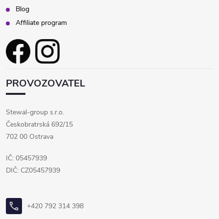
Blog
Affiliate program
PROVOZOVATEL
Stewal-group s.r.o.
Českobratrská 692/15
702 00 Ostrava
IČ: 05457939
DIČ: CZ05457939
+420 792 314 398