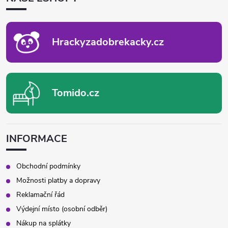
A
T
Í
Hrackyzadobrekacky.cz
Tomido.cz
INFORMACE
Obchodní podmínky
Možnosti platby a dopravy
Reklamační řád
Výdejní místo (osobní odběr)
Nákup na splátky