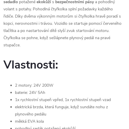
sedadlo
potažené
ekokůží
s
bezpečnostními pásy
a pohodlný
volant s potahy. Pohodlná čtyřkolka splní požadavky každého
řidiče. Díky dvěma výkonným motorům si čtyřkolka hravě poradí s
kopci, nerovnostmi i trávou. Vozidlo se startuje pomocí červeného
tlačítka a po nastartování dítě slyší zvuk startování motoru.
Čtyřkolka se pohne, když sešlápnete plynový pedál na pravé
stupačce.
Vlastnosti:
2 motory: 24V 200W
baterie: 24V 5Ah
1x rychlostní stupeň vpřed, 1x rychlostní stupeň vzad
elektrická brzda, která funguje, když sundáte nohu z
plynového pedálu
měkká EVA kola
pohodlný sedák potažený ekokůží