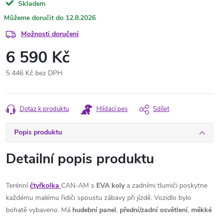
Skladem
12.8.2026
Možnosti doručení
6 590 Kč
5 446 Kč bez DPH
Měrná
cena:
Dotaz k produktu
Hlídací pes
Sdílet
Popis produktu
Detailní popis produktu
Terénní
čtyřkolka
CAN-AM s
EVA koly
a zadními tlumiči poskytne
každému malému řidiči spoustu zábavy při jízdě. Vozidlo bylo
bohatě vybaveno. Má
hudební panel
,
přední/zadní osvětlení
,
měkké