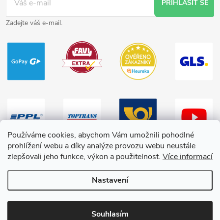
PŘIHLÁSIT SE
Zadejte váš e-mail.
Používáme cookies, abychom Vám umožnili pohodlné
prohlížení webu a díky analýze provozu webu neustále
zlepšovali jeho funkce, výkon a použitelnost.
Více informací
Nastavení
Copyright 2026
HračkyZaDobréKačky
. Všechna práva vyhrazena.
Souhlasím
Vytvořil Shoptet