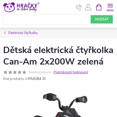
Přejít
NÁKUPNÍ
KOŠÍK
na
obsah
HLEDAT
Elektrické čtyřkolky
Dětská elektrická čtyřkolka
Can-Am 2x200W zelená
Neohodnoceno
Podrobnosti hodnocení
Kód produktu:
J-PA0284 ZI