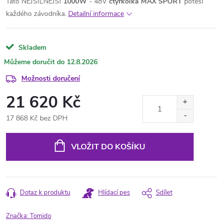
Tato NEJSILNĚJŠÍ
1000W
- 48V
čtyřkolka
MAX SPORT
potěší
každého závodníka.
Detailní informace
Skladem
12.8.2026
Možnosti doručení
21 620 Kč
17 868 Kč bez DPH
Měrná
cena:
VLOŽIT DO KOŠÍKU
Dotaz k produktu
Hlídací pes
Sdílet
Značka:
Tomido