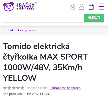
Přejít
NÁKUPNÍ
KOŠÍK
na
obsah
HLEDAT
Elektrické čtyřkolky
Tomido elektrická
čtyřkolka MAX SPORT
1000W/48V, 35Km/h
YELLOW
Neohodnoceno
Podrobnosti hodnocení
Kód produktu:
R-PA.ATV-11E.ZOL