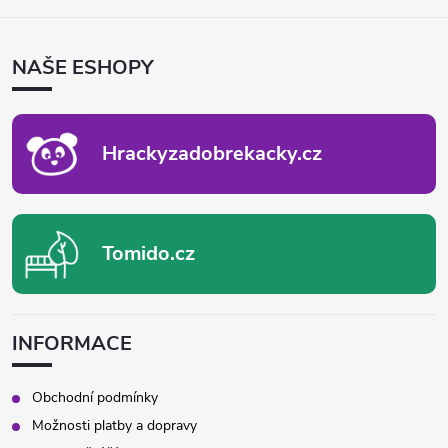
Á
P
NAŠE ESHOPY
A
T
Í
Hrackyzadobrekacky.cz
Tomido.cz
INFORMACE
Obchodní podmínky
Možnosti platby a dopravy