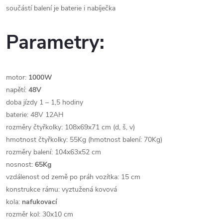
součástí balení je baterie i nabíječka
Parametry:
motor:
1000W
napětí:
48V
doba jízdy 1 – 1,5 hodiny
baterie: 48V 12AH
rozměry čtyřkolky: 108x69x71 cm (d, š, v)
hmotnost čtyřkolky: 55Kg (hmotnost balení: 70Kg)
rozměry balení: 104x63x52 cm
nosnost:
65Kg
vzdálenost od země po práh vozítka: 15 cm
konstrukce rámu: vyztužená kovová
kola:
nafukovací
rozměr kol: 30x10 cm