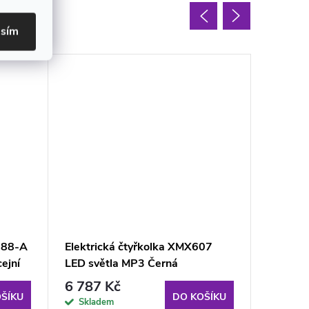
oupit
asím
188-A
Elektrická čtyřkolka XMX607
Elektri
ejní
LED světla MP3 Černá
Pohon 4
6 787 Kč
6 639
ŠÍKU
DO KOŠÍKU
Skladem
Sklad