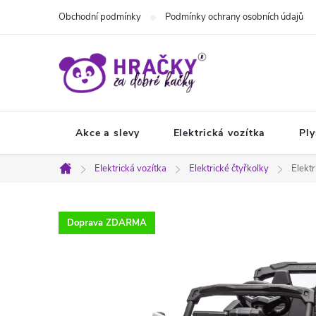
Přejít
Obchodní podmínky
Podmínky ochrany osobních údajů
na
obsah
Akce a slevy
Elektrická vozítka
Ply
Elektrická vozítka
Elektrické čtyřkolky
Elekt
Domů
Doprava ZDARMA