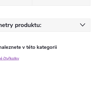
etry produktu:
aleznete v této kategorii
ké čtyřkolky