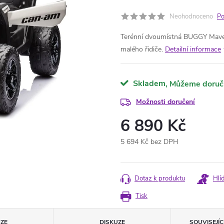
Neohodnoceno
Po
Terénní dvoumístná BUGGY Maveri
malého řidiče.
Detailní informace
Skladem
Možnosti doručení
6 890 Kč
5 694 Kč bez DPH
Měrná
cena:
Dotaz k produktu
Hlí
Tisk
ZE
DISKUZE
SOUVISEJÍ