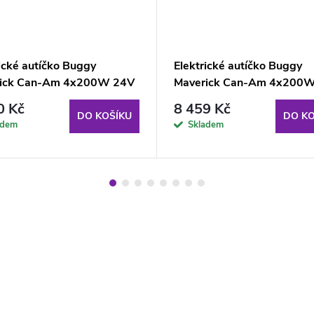
ické autíčko Buggy
Elektrické autíčko Buggy
ick Can-Am 4x200W 24V
Maverick Can-Am 4x200
modré
0 Kč
8 459 Kč
DO KOŠÍKU
DO KO
adem
Skladem