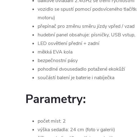
dálkové ovládání 2.4GHz se třemi rychlostmi
vozidlo se spustí pomocí podsvíceného tlačítka
motoru)
přepínač pro změnu směru jízdy vpřed / vzad
hudební panel obsahuje: písničky, USB vstup,
LED osvětlení přední + zadní
měkká EVA kola
bezpečnostní pásy
pohodlné dvousedadlo potažené ekokůží
součástí balení je baterie i nabíječka
Parametry:
počet míst: 2
výška sedadla: 24 cm (foto v galerii)