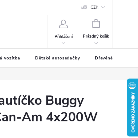
CZK
NÁKUPNÍ
KOŠÍK
Prázdný košík
Přihlášení
á vozítka
Dětské autosedačky
Dřevěné hračky
 autíčko Buggy
 Can-Am 4x200W