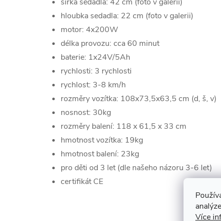
šířka sedadla: 42 cm (foto v galerii)
hloubka sedadla: 22 cm (foto v galerii)
motor: 4x200W
délka provozu: cca 60 minut
baterie: 1x24V/5Ah
rychlosti: 3 rychlosti
rychlost: 3-8 km/h
rozměry vozítka: 108x
73,5
x
63,5
cm (d, š, v)
nosnost: 30kg
rozměry balení:
118 x 61,5 x 33 cm
hmotnost vozítka: 19kg
hmotnost balení: 23kg
pro děti od 3 let (dle našeho názoru 3-6 let)
certifikát CE
Použív
analýze
Více in