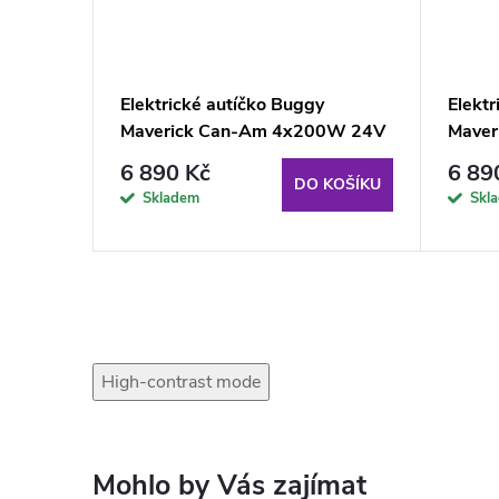
Elektrické autíčko Buggy
Elektr
0W 24V
Maverick Can-Am 4x200W 24V
Maver
červené
khaki
6 890 Kč
6 89
KOŠÍKU
DO KOŠÍKU
Skladem
Skl
High-contrast mode