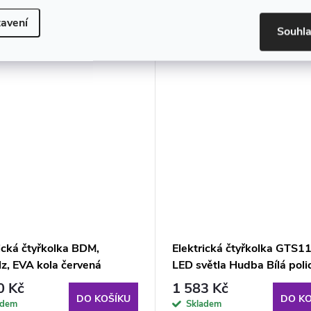
muto produktu doporučujeme ještě dok
avení
Souhl
ická čtyřkolka BDM,
Elektrická čtyřkolka GTS1
z, EVA kola červená
LED světla Hudba Bílá polic
0 Kč
1 583 Kč
DO KOŠÍKU
DO KO
adem
Skladem