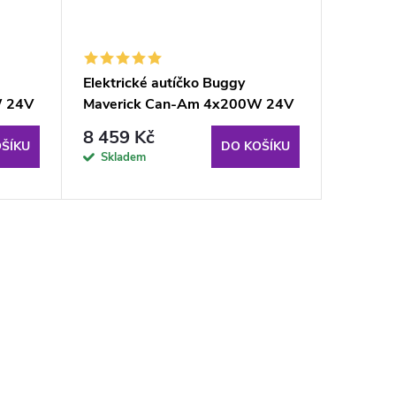
Elektrické autíčko Buggy
Elektri
W 24V
Maverick Can-Am 4x200W 24V
Maveri
oranžové
růžové
6 890
8 459 Kč
ŠÍKU
DO KOŠÍKU
Sklade
Skladem
odběru