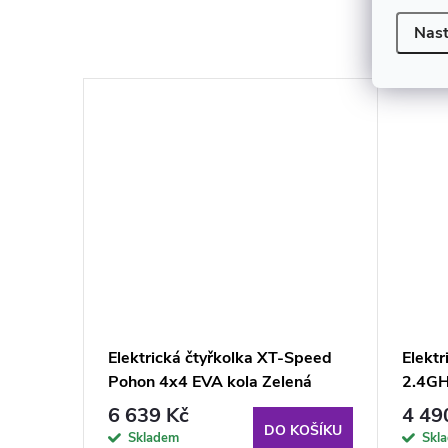
K to
Nast
,
Elektrická čtyřkolka XT-Speed
Elektr
zelená
Pohon 4x4 EVA kola Zelená
2.4GH
6 639 Kč
4 49
KOŠÍKU
DO KOŠÍKU
Skladem
Skl