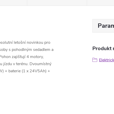
Param
bsolutní letošní novinkou pro
Produkt n
 osoby s pohodlným sedadlem a
Pohon zajišťují 4 motory,
Elektric
 jízdu v terénu. Dvoumístný
) + baterie (1 x
24V5Ah
) +