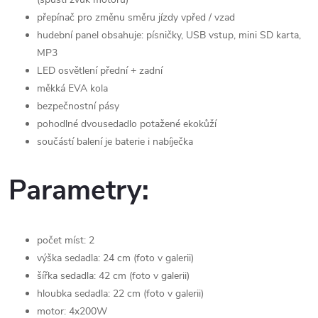
přepínač pro změnu směru jízdy vpřed / vzad
hudební panel obsahuje: písničky, USB vstup, mini SD karta,
MP3
LED osvětlení přední + zadní
měkká EVA kola
bezpečnostní pásy
pohodlné dvousedadlo potažené ekokůží
součástí balení je baterie i nabíječka
Parametry:
počet míst: 2
výška sedadla: 24 cm (foto v galerii)
šířka sedadla: 42 cm (foto v galerii)
hloubka sedadla: 22 cm (foto v galerii)
motor: 4x200W