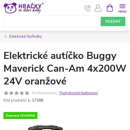
Přejít
NÁKUPNÍ
KOŠÍK
na
obsah
HLEDAT
Elektrické čtyřkolky
Elektrické autíčko Buggy
Maverick Can-Am 4x200W
24V oranžové
Neohodnoceno
Podrobnosti hodnocení
Kód produktu:
L-17286
Doprava ZDARMA