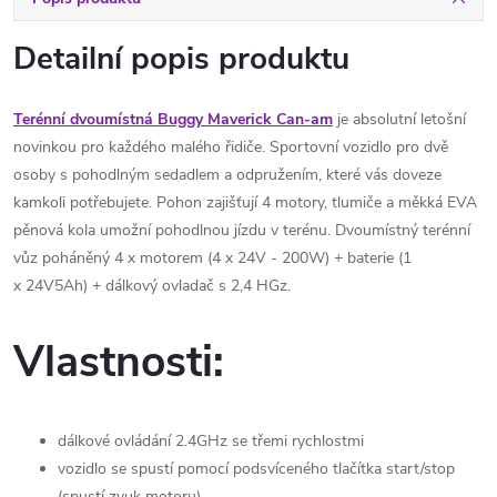
Detailní popis produktu
Terénní dvoumístná Buggy Maverick Can-am
je absolutní letošní
novinkou pro každého malého řidiče. Sportovní vozidlo pro dvě
osoby s pohodlným sedadlem a odpružením, které vás doveze
kamkoli potřebujete. Pohon zajišťují 4 motory, tlumiče a měkká EVA
pěnová kola umožní pohodlnou jízdu v terénu. Dvoumístný terénní
vůz poháněný 4 x motorem (4 x 24V - 200W) + baterie (1
x
24V5Ah
) + dálkový ovladač s 2,4 HGz.
Vlastnosti:
dálkové ovládání 2.4GHz se třemi rychlostmi
vozidlo se spustí pomocí podsvíceného tlačítka start/stop
(spustí zvuk motoru)