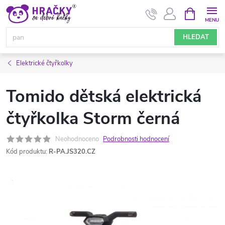
Přejít
NÁKUPNÍ
KOŠÍK
na
obsah
HLEDAT
Elektrické čtyřkolky
Tomido dětská elektrická
čtyřkolka Storm černá
Neohodnoceno
Podrobnosti hodnocení
Kód produktu:
R-PA.JS320.CZ