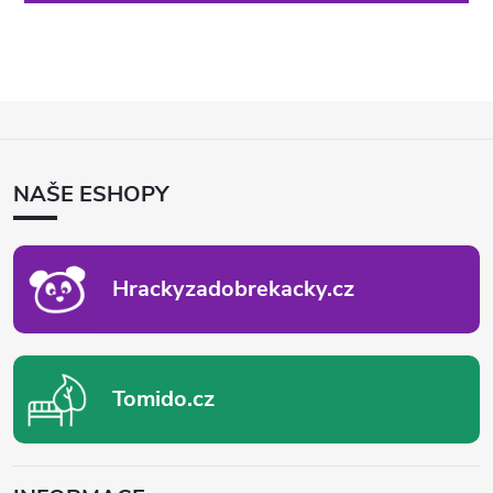
Z
Á
P
NAŠE ESHOPY
A
T
Í
Hrackyzadobrekacky.cz
Tomido.cz