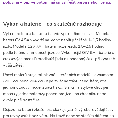
polovinu – teprve potom má smysl řešit barvu nebo licenci.
Výkon a baterie – co skutečně rozhoduje
Výkon motoru a kapacita baterie spolu přímo souvisí. Motorka s
baterií 6V 4,5Ah vydrží na jedno nabití přibližně 1–1,5 hodiny
jízdy. Model s 12V 7Ah baterií může jezdit 1,5–2,5 hodiny
podle terénu a hmotnosti jezdce. Výkonnější 36V 9Ah baterie u
crossových modelů prodlouží jízdu na podobný čas i při výrazně
vyšší zátěži.
Počet motorů hraje roli hlavně u terénních modelů – dvoumotor
(2×35W nebo 2×45W) lépe zvládne trávu nebo štěrk, kde
jednomotorový model ztrácí trakci. Silniční a stylové chopper
motorky jednomotorový pohon pro jízdu po chodníku nebo
dvoře plně dostačuje.
Dojezd na baterii zkušenost ukazuje jasně: výrobci uvádějí časy
pro rovný asfalt bez větru. Na trávě nebo se starším dítětem na