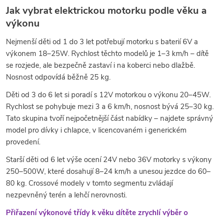
Jak vybrat elektrickou motorku podle věku a
y
výkonu
v
Nejmenší děti od 1 do 3 let potřebují motorku s baterií 6V a
ý
výkonem 18–25W. Rychlost těchto modelů je 1–3 km/h – dítě
se rozjede, ale bezpečně zastaví i na koberci nebo dlažbě.
p
Nosnost odpovídá běžně 25 kg.
i
Děti od 3 do 6 let si poradí s 12V motorkou o výkonu 20–45W.
Rychlost se pohybuje mezi 3 a 6 km/h, nosnost bývá 25–30 kg.
s
Tato skupina tvoří nejpočetnější část nabídky – najdete správný
u
model pro dívky i chlapce, v licencovaném i generickém
provedení.
Starší děti od 6 let výše ocení 24V nebo 36V motorky s výkony
250–500W, které dosahují 8–24 km/h a unesou jezdce do 60–
80 kg. Crossové modely v tomto segmentu zvládají
nezpevněný terén a lehčí nerovnosti.
Přiřazení výkonové třídy k věku dítěte zrychlí výběr o