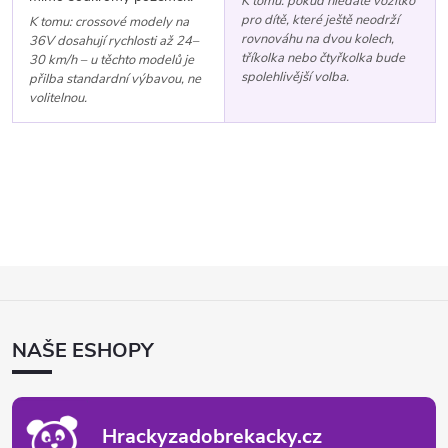
K tomu: pokud hledáte vozítko
pro dítě, které ještě neodrží
K tomu: crossové modely na
rovnováhu na dvou kolech,
36V dosahují rychlosti až 24–
tříkolka nebo čtyřkolka bude
30 km/h – u těchto modelů je
spolehlivější volba.
přilba standardní výbavou, ne
volitelnou.
Z
Á
P
NAŠE ESHOPY
A
T
Í
Hrackyzadobrekacky.cz