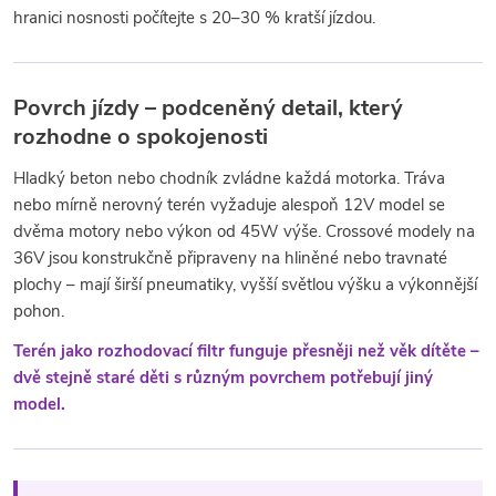
hranici nosnosti počítejte s 20–30 % kratší jízdou.
Povrch jízdy – podceněný detail, který
rozhodne o spokojenosti
Hladký beton nebo chodník zvládne každá motorka. Tráva
nebo mírně nerovný terén vyžaduje alespoň 12V model se
dvěma motory nebo výkon od 45W výše. Crossové modely na
36V jsou konstrukčně připraveny na hliněné nebo travnaté
plochy – mají širší pneumatiky, vyšší světlou výšku a výkonnější
pohon.
Terén jako rozhodovací filtr funguje přesněji než věk dítěte –
dvě stejně staré děti s různým povrchem potřebují jiný
model.