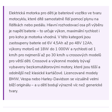
O
v
Elektrická motorka pro děti je bateriové vozítko ve tvaru
l
motocyklu, které dítě samostatně řídí pomocí plynu na
řídítkách nebo pedálu. Hlavní rozhodovací osa při výběru
á
je napětí baterie – to určuje výkon, maximální rychlost i
pro koho je motorka vhodná. V této kategorii jsou
d
zastoupeny baterie od 6V 4,5Ah až po 48V 12Ah,
a
výkony motorů od 18W do 1 000W a rychlosti od 1
km/h pro nejmenší až po 30 km/h u crossových modelů
c
pro větší děti. Crossové a výkonné modely bývají
vybaveny bezkomutátorovými motory, které jsou tišší a
í
odolnější než klasické kartáčové. Licencované modely
p
BMW, Vespa nebo Harley-Davidson se vizuálně velmi
blíží originálu – a u dětí bodují výrazně víc než generické
r
tvary.
v
k