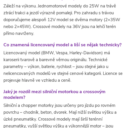
Záleží na výkonu. Jednomotorové modely do 25W na trávě
ztrácí trakci a jezdí výrazně pomaleji. Pro zahradu s trávou
doporučujeme alespoň 12V model se dvěma motory (2×35W
nebo 2×45W). Crossové modely na 36V jsou na lehčí terén
přímo navrženy.
Co znamená licencovaný model a liší se nějak technicky?
Licencovaný model (BMW, Vespa, Harley-Davidson) má
karoserii tvarově a barevně věrnou originálu. Technické
parametry – výkon, baterie, rychlost – jsou stejné jako u
nelicencovaných modelů ve stejné cenové kategorii. Licence se
projevuje hlavně ve vzhledu a ceně.
Jaký je rozdíl mezi silniční motorkou a crossovým
modelem?
Silniční a chopper motorky jsou určeny pro jízdu po rovném
povrchu – chodník, beton, dvorek. Mají nižší světlou výšku a
úzké pneumatiky. Crossové modely mají širší terénní
pneumatiky, vyšší světlou výšku a výkonnější motor – jsou