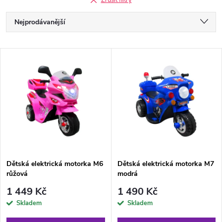
Zrušit filtry
Ř
Nejprodávanější
a
Nejlevnější
V
Nejdražší
z
ý
Abecedně
e
p
n
i
í
s
p
Dětská elektrická motorka M6
Dětská elektrická motorka M7
růžová
modrá
p
r
1 449 Kč
1 490 Kč
r
Skladem
Skladem
o