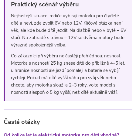
Praktický scénář výběru
Nejčastější situace: rodiče vybírají motorku pro čtyřleté
dítě a neví, zda zvolit 6V nebo 12V. Klíčová otázka není
věk, ale kde bude dítě jezdit. Na dlažbě nebo v bytě – 6V
stačí. Na zahradě s trávou – 12V se dvěma motory bude
výrazně spokojenější volba.
Co zákazníci při výběru nejčastěji přehlédnou: nosnost.
Motorka s nosností 25 kg snese dítě do přibližně 4–5 let,
u hranice nosnosti ale jezdí pomaleji a baterie se vybíjí
rychleji. Pokud má dítě vyšší váhu pro svůj věk nebo
chcete, aby motorka sloužila 2–3 roky, volte model s
nosností alespoň o 5 kg vyšší, než dítě aktuálně váží.
Časté otázky
Od kolika let je elektrická motorka pro děti vhodná?