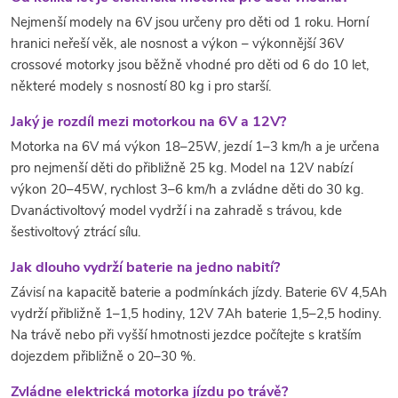
Nejmenší modely na 6V jsou určeny pro děti od 1 roku. Horní
hranici neřeší věk, ale nosnost a výkon – výkonnější 36V
crossové motorky jsou běžně vhodné pro děti od 6 do 10 let,
některé modely s nosností 80 kg i pro starší.
Jaký je rozdíl mezi motorkou na 6V a 12V?
Motorka na 6V má výkon 18–25W, jezdí 1–3 km/h a je určena
pro nejmenší děti do přibližně 25 kg. Model na 12V nabízí
výkon 20–45W, rychlost 3–6 km/h a zvládne děti do 30 kg.
Dvanáctivoltový model vydrží i na zahradě s trávou, kde
šestivoltový ztrácí sílu.
Jak dlouho vydrží baterie na jedno nabití?
Závisí na kapacitě baterie a podmínkách jízdy. Baterie 6V 4,5Ah
vydrží přibližně 1–1,5 hodiny, 12V 7Ah baterie 1,5–2,5 hodiny.
Na trávě nebo při vyšší hmotnosti jezdce počítejte s kratším
dojezdem přibližně o 20–30 %.
Zvládne elektrická motorka jízdu po trávě?