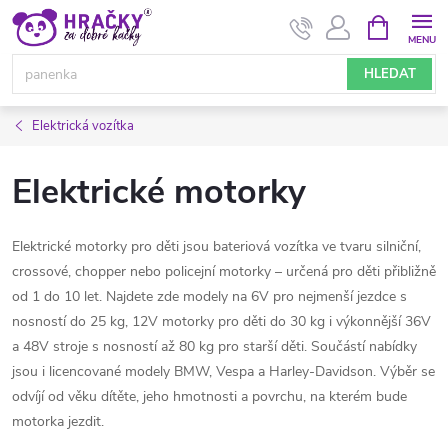
Přejít
NÁKUPNÍ
KOŠÍK
na
obsah
HLEDAT
Elektrická vozítka
Elektrické motorky
Elektrické motorky pro děti jsou bateriová vozítka ve tvaru silniční,
crossové, chopper nebo policejní motorky – určená pro děti přibližně
od 1 do 10 let. Najdete zde modely na 6V pro nejmenší jezdce s
nosností do 25 kg, 12V motorky pro děti do 30 kg i výkonnější 36V
a 48V stroje s nosností až 80 kg pro starší děti. Součástí nabídky
jsou i licencované modely BMW, Vespa a Harley-Davidson. Výběr se
odvíjí od věku dítěte, jeho hmotnosti a povrchu, na kterém bude
motorka jezdit.