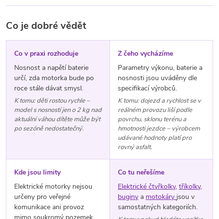
Co je dobré vědět
Co v praxi rozhoduje
Z čeho vycházíme
Nosnost a napětí baterie
Parametry výkonu, baterie a
určí, zda motorka bude po
nosnosti jsou uváděny dle
roce stále dávat smysl.
specifikací výrobců.
K tomu: děti rostou rychle –
K tomu: dojezd a rychlost se v
model s nosností jen o 2 kg nad
reálném provozu liší podle
aktuální váhou dítěte může být
povrchu, sklonu terénu a
po sezóně nedostatečný.
hmotnosti jezdce – výrobcem
udávané hodnoty platí pro
rovný asfalt.
Kde jsou limity
Co tu neřešíme
Elektrické motorky nejsou
Elektrické čtyřkolky
,
tříkolky
,
určeny pro veřejné
buginy
a
motokáry
jsou v
komunikace ani provoz
samostatných kategoriích.
mimo soukromý pozemek.