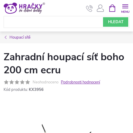
Přejít
NÁKUPNÍ
KOŠÍK
na
obsah
HLEDAT
Houpací sítě
Zahradní houpací síť boho
200 cm ecru
Neohodnoceno
Podrobnosti hodnocení
Kód produktu:
KX3956