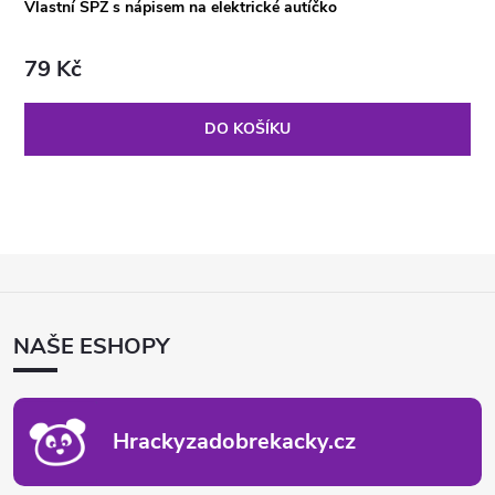
Vlastní SPZ s nápisem na elektrické autíčko
79 Kč
DO KOŠÍKU
Z
Á
P
NAŠE ESHOPY
A
T
Í
Hrackyzadobrekacky.cz