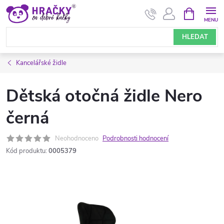
Přejít
NÁKUPNÍ
KOŠÍK
na
obsah
HLEDAT
Kancelářské židle
Dětská otočná židle Nero
černá
Neohodnoceno
Podrobnosti hodnocení
Kód produktu:
0005379