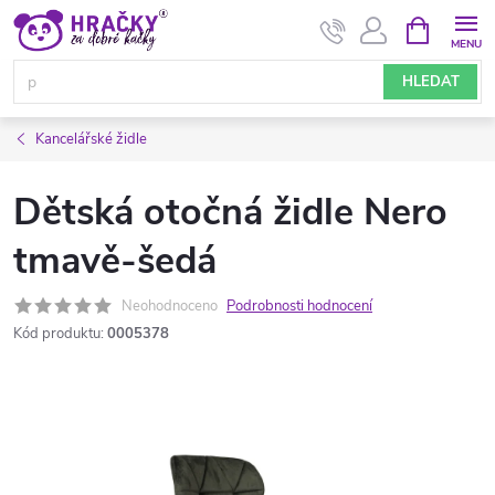
Přejít
NÁKUPNÍ
KOŠÍK
na
obsah
HLEDAT
Kancelářské židle
Dětská otočná židle Nero
tmavě-šedá
Neohodnoceno
Podrobnosti hodnocení
Kód produktu:
0005378