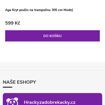
Aga Kryt pružin na trampolínu 305 cm Modrý
599 Kč
DO KOŠÍKU
Z
Á
P
NAŠE ESHOPY
A
T
Í
Hrackyzadobrekacky.cz