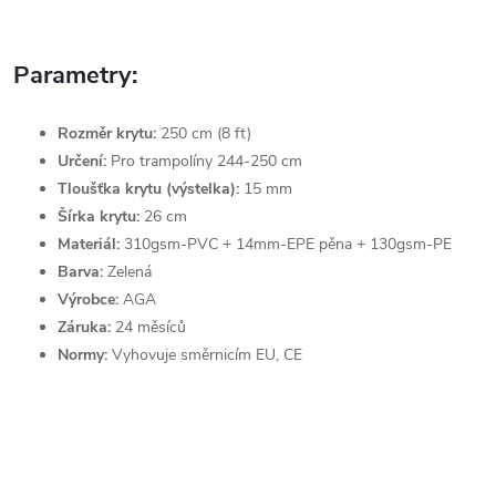
Parametry:
Rozměr krytu:
250 cm (8 ft)
Určení:
Pro trampolíny 244-250 cm
Tloušťka
krytu (výstelka):
15 mm
Šírka krytu:
26 cm
Materiál:
310gsm-PVC + 14mm-EPE pěna + 130gsm-PE
Barva:
Zelená
Výrobce:
AGA
Záruka:
24 měsíců
Normy:
Vyhovuje směrnicím EU, CE