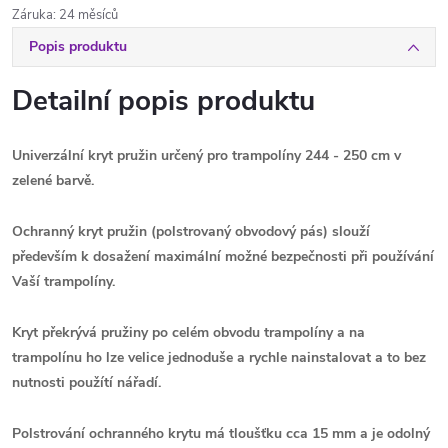
Záruka
:
24 měsíců
Popis produktu
Detailní popis produktu
Univerzální kryt pružin určený pro trampolíny 244 - 250 cm v
zelené
barvě
.
Ochranný kryt pružin (p
olstrovaný obvodový pás)
slouží
především k dosažení m
aximální možné bezpečnosti při používání
Vaší trampolíny.
Kryt překrývá pružiny po celém obvodu trampolíny a n
a
trampolínu ho lze velice jednoduše a rychle nainstalovat a to bez
nutnosti použítí nářadí.
P
olstrování ochranného krytu má tloušťku cca 15 mm a je odolný