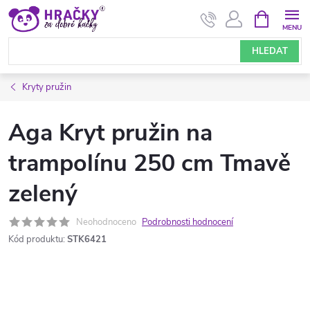
Přejít
NÁKUPNÍ
KOŠÍK
na
obsah
HLEDAT
Kryty pružin
Aga Kryt pružin na
trampolínu 250 cm Tmavě
zelený
Neohodnoceno
Podrobnosti hodnocení
Kód produktu:
STK6421