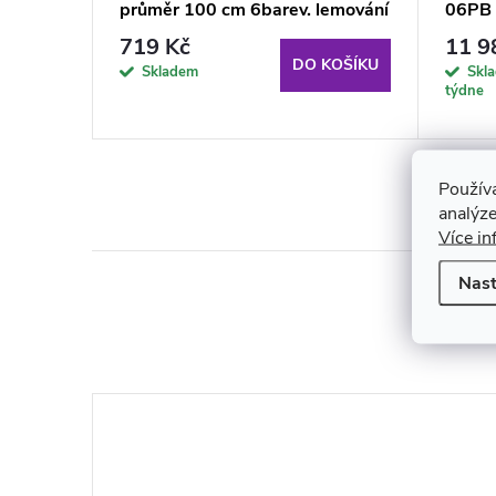
průměr 100 cm 6barev. lemování
06PB
719 Kč
11 9
KOŠÍKU
DO KOŠÍKU
Skladem
Skl
týdne
Použív
analýze
Více in
Nast