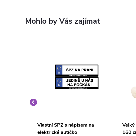
é křeslo
Vlastní SPZ s nápisem na
Velký
elektrické autíčko
160 c