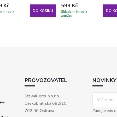
9 Kč
599 Kč
DO KOŠÍKU
DO KO
m ihned k
Skladem ihned k
odběru
PROVOZOVATEL
NOVINKY
Stewal-group s.r.o.
avy
Českobratrská 692/15
702 00 Ostrava
Zadejte váš e