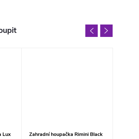
oupit
a Lux
Zahradní houpačka Rimini Black
Zahradn