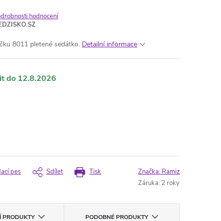
drobnosti hodnocení
EDZISKO.SZ
ačku 8011 pletené sedátko.
Detailní informace
12.8.2026
dací pes
Sdílet
Tisk
Značka:
Ramiz
Záruka
:
2 roky
CÍ PRODUKTY
PODOBNÉ PRODUKTY