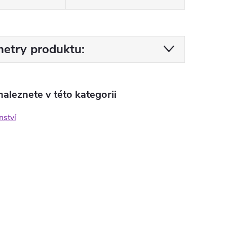
etry produktu:
aleznete v této kategorii
nství