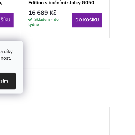
,
Edition s bočními stolky G050-
Black E
 G052-
06PB PATIO
G051-0
16 689 Kč
16 13
Skladem - do
Sklade
ŠÍKU
DO KOŠÍKU
týdne
týdne
a díky
lnost.
asím