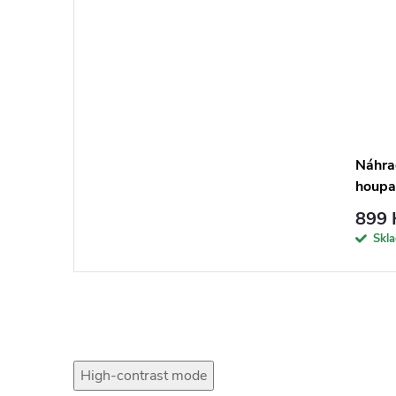
Náhrad
houpa
hnědé
899 
Skl
High-contrast mode