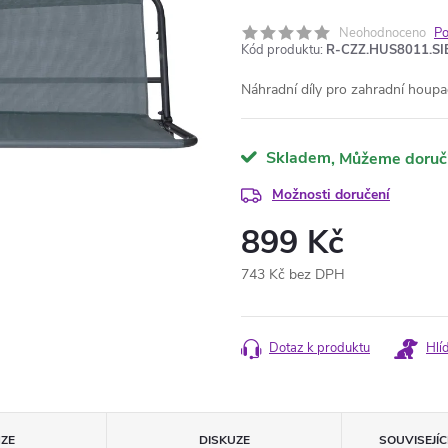
Neohodnoceno
Po
Kód produktu:
R-CZZ.HUS8011.SI
Náhradní díly pro zahradní houp
Skladem
Možnosti doručení
899 Kč
743 Kč bez DPH
Měrná
cena:
Dotaz k produktu
Hlí
ZE
DISKUZE
SOUVISEJÍ