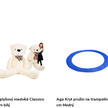
 plyšový medvěd Classico
Aga Kryt pružin na trampolí
m bílý
cm Modrý