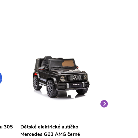
nu 305
Dětské elektrické autíčko
Velký medvěd
Mercedes G63 AMG černé
světle hnědý