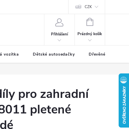
CZK
NÁKUPNÍ
KOŠÍK
Prázdný košík
Přihlášení
á vozítka
Dětské autosedačky
Dřevěné hračky
íly pro zahradní
8011 pletené
edé