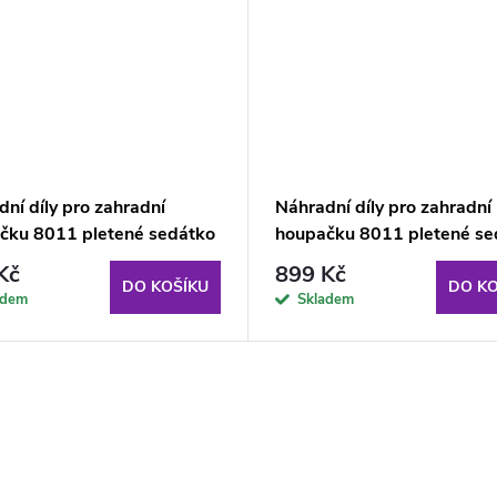
ní díly pro zahradní
Náhradní díly pro zahradní
čku 8011 pletené sedátko
houpačku 8011 pletené se
zelené
Kč
899 Kč
DO KOŠÍKU
DO KO
adem
Skladem