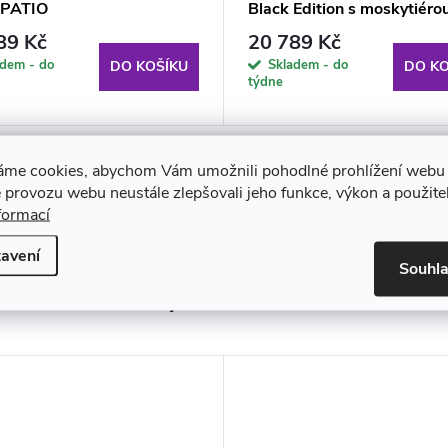
 PATIO
Black Edition s moskytiérou
polštářky a bočními stolky
89 Kč
20 789 Kč
23IB PATIO
adem - do
Skladem - do
DO KOŠÍKU
DO KO
týdne
áme cookies, abychom Vám umožnili pohodlné prohlížení webu 
 provozu webu neustále zlepšovali jeho funkce, výkon a použite
formací
avení
Souhl