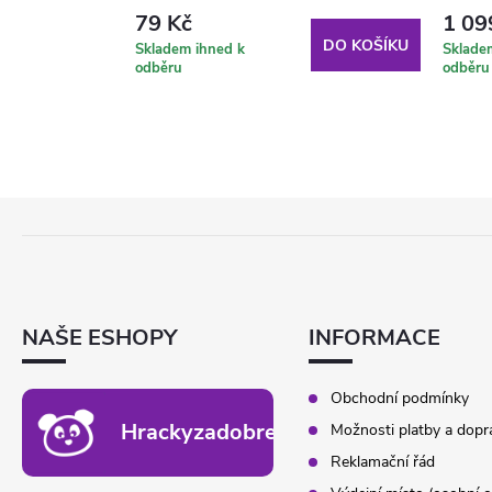
79 Kč
1 09
DO KOŠÍKU
DO KOŠÍKU
Skladem ihned k
Sklade
odběru
odběru
Z
Á
P
A
T
NAŠE ESHOPY
INFORMACE
Í
Obchodní podmínky
Hrackyzadobrekacky.cz
Možnosti platby a dopr
Reklamační řád