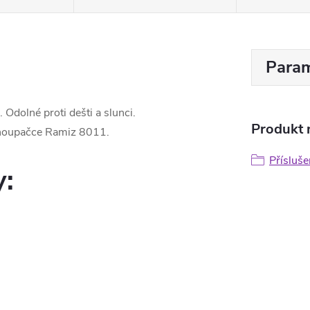
Param
. Odolné proti dešti a slunci.
Produkt n
k houpačce Ramiz 8011.
Přísluše
y: