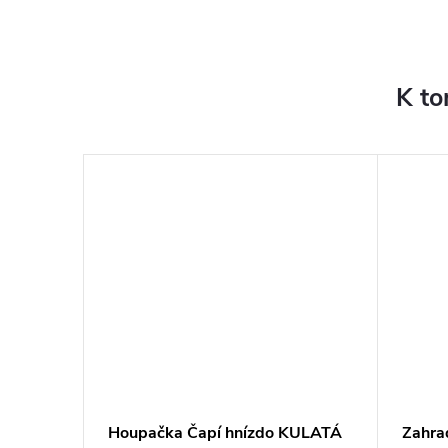
K to
ahradní
Houpačka Čapí hnízdo KULATÁ
Zahra