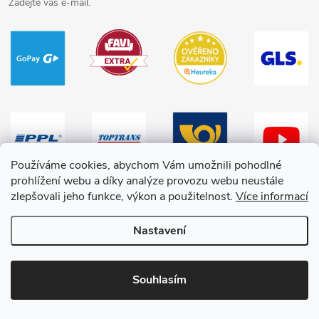
Zadejte váš e-mail.
Používáme cookies, abychom Vám umožnili pohodlné
prohlížení webu a díky analýze provozu webu neustále
zlepšovali jeho funkce, výkon a použitelnost.
Více informací
Nastavení
Copyright 2026
HračkyZaDobréKačky
. Všechna práva vyhrazena.
Souhlasím
Vytvořil Shoptet