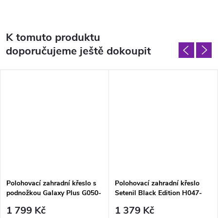
K tomuto produktu
doporučujeme ještě dokoupit
Polohovací zahradní křeslo s
Polohovací zahradní křeslo
podnožkou Galaxy Plus G050-
Setenil Black Edition H047-
06IB PATIO
04PB PATIO
1 799 Kč
1 379 Kč