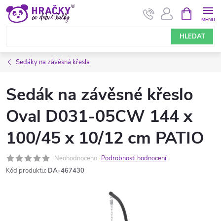
Přejít
NÁKUPNÍ
KOŠÍK
na
obsah
HLEDAT
Sedáky na závěsná křesla
Sedák na závěsné křeslo
Oval D031-05CW 144 x
100/45 x 10/12 cm PATIO
Neohodnoceno
Podrobnosti hodnocení
Kód produktu:
DA-467430