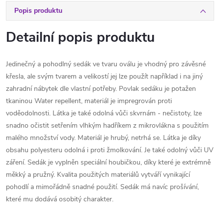
Popis produktu
Detailní popis produktu
Jedinečný a pohodlný sedák ve tvaru oválu je vhodný pro závěsné
křesla, ale svým tvarem a velikostí jej lze použít například i na jiný
zahradní nábytek dle vlastní potřeby. Povlak sedáku je potažen
tkaninou Water repellent, materiál je impregrován proti
voděodolnosti. Látka je také odolná vůči skvrnám - nečistoty, lze
snadno očistit setřením vlhkým hadříkem z mikrovlákna s použitím
malého množství vody. Materiál je hrubý, netrhá se. Látka je díky
obsahu polyesteru odolná i proti žmolkování. Je také odolný vůči UV
záření. Sedák je vyplněn speciální houbičkou, díky které je extrémně
měkký a pružný. Kvalita použitých materiálů vytváří vynikající
pohodlí a mimořádně snadné použití. Sedák má navíc prošívání,
které mu dodává osobitý charakter.