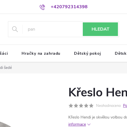
+420792314398
HLEDAT
šáci
Hračky na zahradu
Dětský pokoj
Dětsk
di šedé
Křeslo Hen
Neohodnoceno
Po
Křeslo Hendi je skvělou volbou do
informace