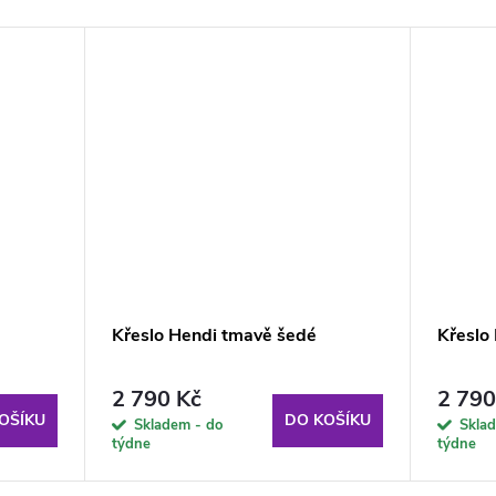
Křeslo Hendi tmavě šedé
Křeslo
2 790 Kč
2 790
OŠÍKU
DO KOŠÍKU
Skladem - do
Sklad
týdne
týdne