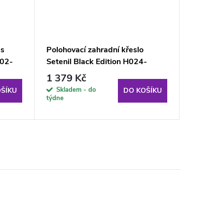
 s
Polohovací zahradní křeslo
Univerzá
002-
Setenil Black Edition H024-
lehátk
07PB PATIO
1 379 Kč
559 K
Skladem - do
Sklade
ŠÍKU
DO KOŠÍKU
týdne
týdne