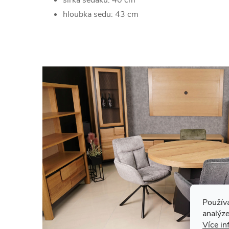
šířka sedáku: 40 cm
hloubka sedu: 43 cm
Použív
analýze
Více in