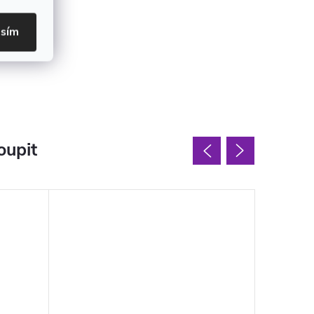
asím
oupit