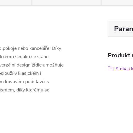
Param
o pokoje nebo kanceláře. Díky
Produkt n
ěkkému sedáku se stane
erzální design židle umožňuje
Stoly a 
oslouží v klasickém i
ném kovovém podstavci s
nismem, díky kterému se