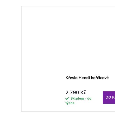
Křeslo Hendi hořčicové
2 790 Kč
DO K
Skladem - do
týdne