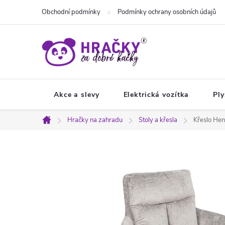
Přejít
Obchodní podmínky
Podmínky ochrany osobních údajů
na
obsah
Akce a slevy
Elektrická vozítka
Ply
Hračky na zahradu
Stoly a křesla
Křeslo Hen
Domů