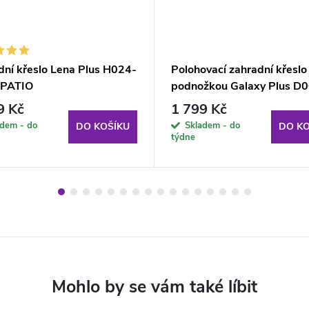
dní křeslo Lena Plus H024-
Polohovací zahradní křeslo
 PATIO
podnožkou Galaxy Plus D
06PB PATIO
9 Kč
1 799 Kč
adem - do
Skladem - do
DO KOŠÍKU
DO KO
týdne