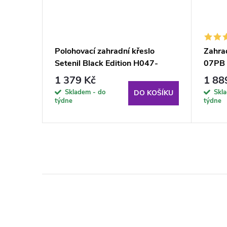
křeslo
Polohovací zahradní křeslo
Zahra
Setenil Black Edition H047-
07PB
04PB PATIO
1 379 Kč
1 88
Skladem - do
Skl
KOŠÍKU
DO KOŠÍKU
týdne
týdne