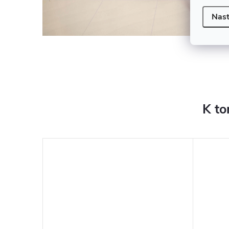
Nast
K to