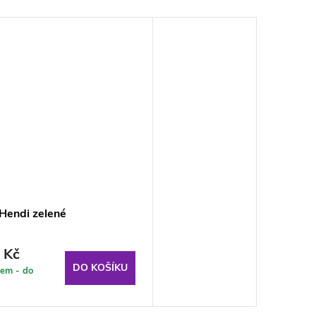
 Hendi zelené
 Kč
DO KOŠÍKU
em - do