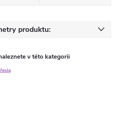
etry produktu:
aleznete v této kategorii
křesla