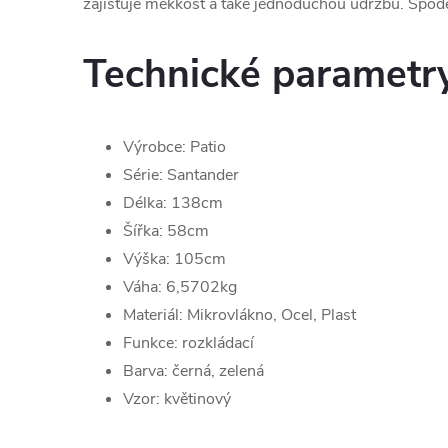
zajišťuje měkkost a také jednoduchou údržbu. Spod
Technické parametr
Výrobce: Patio
Série: Santander
Délka:
138
cm
Šířka:
58
cm
Výška:
105cm
Váha:
6,5702
kg
Materiál: Mikrovlákno, Ocel, Plast
Funkce: rozkládací
Barva:
černá, zelená
Vzor:
květinový