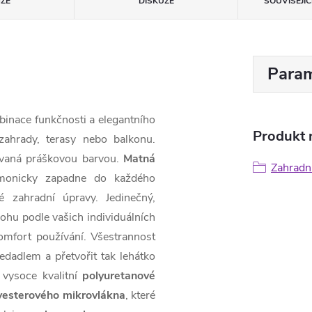
ZE
DISKUZE
SOUVISEJÍ
Param
inace funkčnosti a elegantního
Produkt n
zahrady, terasy nebo balkonu.
vaná práškovou barvou.
Matná
Zahradní
monicky zapadne do každého
é zahradní úpravy. Jedinečný,
hu podle vašich individuálních
komfort používání. Všestrannost
adlem a přetvořit tak lehátko
 vysoce kvalitní
polyuretanové
yesterového mikrovlákna
, které