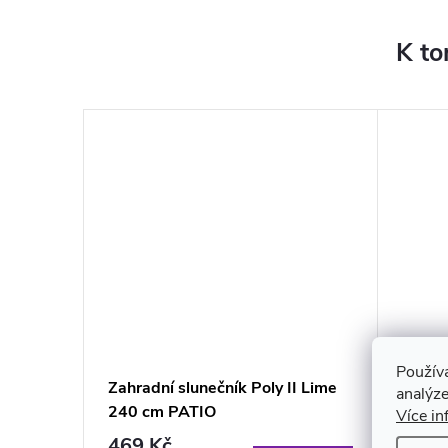
K to
Použív
I Azure
Zahradní slunečník Poly II Lime
Plážov
analýze
240 cm PATIO
Sopot
Více in
cm
469 Kč
689 