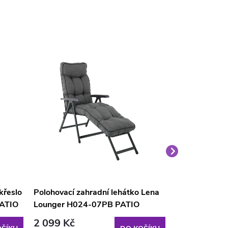
křeslo
Polohovací zahradní lehátko Lena
Zahradní polo
PATIO
Lounger H024-07PB PATIO
lehátko Jaip
2 099 Kč
3 189 Kč