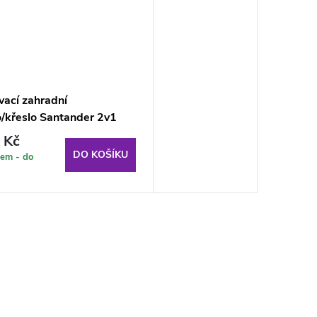
vací zahradní
o/křeslo Santander 2v1
Edition L150-23IB PATIO
 Kč
DO KOŠÍKU
em - do