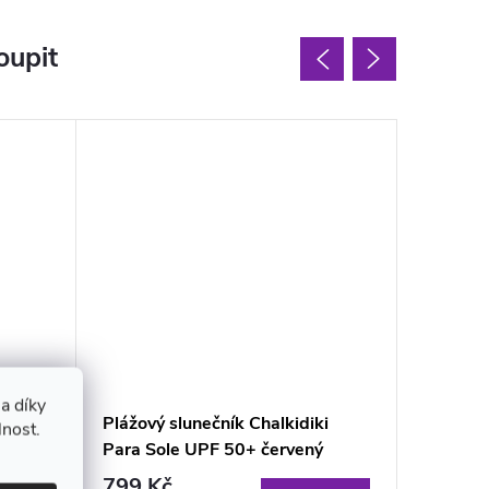
oupit
a díky
Plážový slunečník Chalkidiki
Zahradn
lnost.
Para Sole UPF 50+ červený
240 cm
799 Kč
469 K