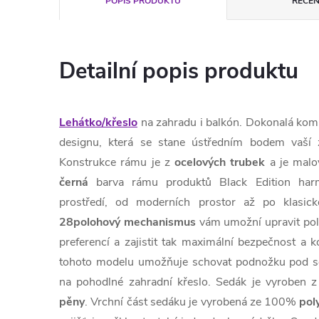
POPIS PRODUKTU
RECEN
Detailní popis produktu
Lehátko/křeslo
na zahradu i balkón. Dokonalá komb
designu, která se stane ústředním bodem vaší 
Konstrukce rámu je z
ocelových trubek
a je malo
černá
barva rámu produktů Black Edition har
prostředí, od moderních prostor až po klasick
28polohový
mechanismus
vám umožní upravit polo
preferencí a zajistit tak maximální bezpečnost a 
tohoto modelu umožňuje schovat podnožku pod sed
na pohodlné zahradní křeslo. Sedák je vyroben z
pěny
. Vrchní část sedáku je vyrobená ze 100%
pol