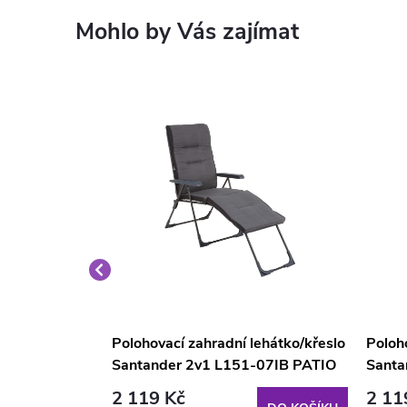
ahradní
Polohovací zahradní lehátko/křeslo
Poloho
 PATIO
Santander 2v1 L151-07IB PATIO
Santa
23IB 
2 119 Kč
2 11