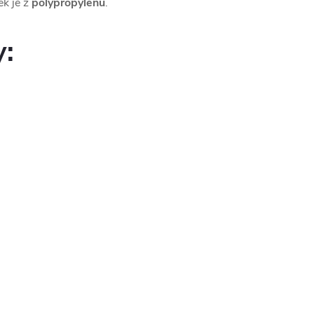
ek je z
polypropylenu
.
y: