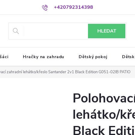
+420792314398
HLEDAT
šáci
Hračky na zahradu
Dětský pokoj
Dětsk
ací zahradní lehátko/křeslo Santander 2v1 Black Edition G051-02IB PATIO
Polohovací
lehátko/kř
Black Edi