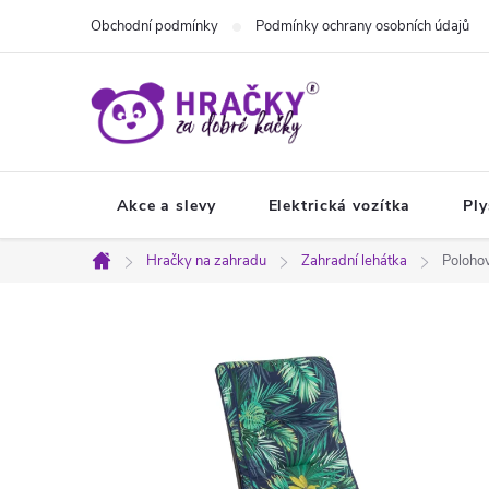
Přejít
Obchodní podmínky
Podmínky ochrany osobních údajů
na
obsah
Akce a slevy
Elektrická vozítka
Ply
Hračky na zahradu
Zahradní lehátka
Polohov
Domů