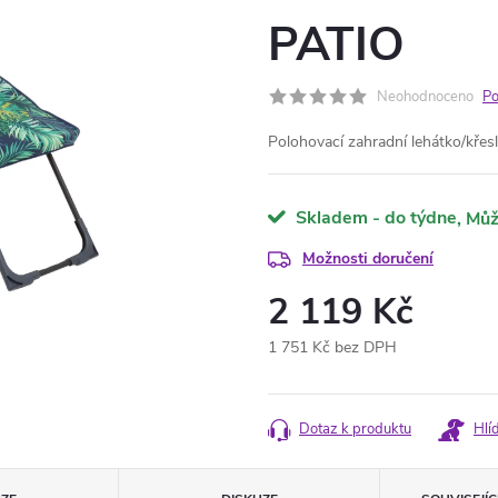
PATIO
Neohodnoceno
Po
Polohovací zahradní lehátko/křes
Skladem - do týdne
Možnosti doručení
2 119 Kč
1 751 Kč bez DPH
Měrná
cena:
Dotaz k produktu
Hlí