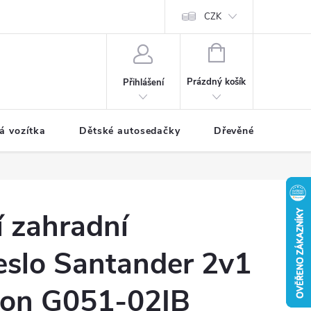
CZK
NÁKUPNÍ
KOŠÍK
Prázdný košík
Přihlášení
á vozítka
Dětské autosedačky
Dřevěné hračky
 zahradní
eslo Santander 2v1
tion G051-02IB