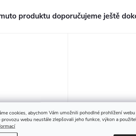
muto produktu doporučujeme ještě dok
áme cookies, abychom Vám umožnili pohodlné prohlížení webu 
ý zahradní slunečník
Zahradní slunečník Poly II
 provozu webu neustále zlepšovali jeho funkce, výkon a použite
 Para Sole UPF 50+ 240
Antracit 240 cm PATIO
formací
Kč
469 Kč