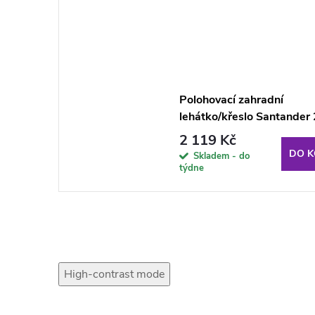
Polohovací zahradní
lehátko/křeslo Santander
G050-06IB PATIO
2 119 Kč
DO K
Skladem - do
týdne
High-contrast mode