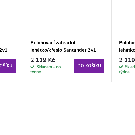
Polohovací zahradní
Poloho
 2v1
lehátko/křeslo Santander 2v1
lehátk
L151-07IB PATIO
Black 
2 119 Kč
2 119
OŠÍKU
DO KOŠÍKU
Skladem - do
Sklad
týdne
týdne