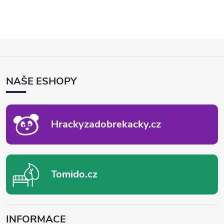
Z
Á
P
NAŠE ESHOPY
A
T
Í
Hrackyzadobrekacky.cz
Tomido.cz
INFORMACE