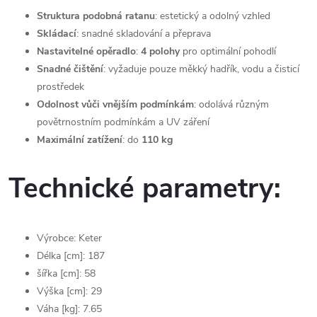
Struktura podobná ratanu
: estetický a odolný vzhled
Skládací
: snadné skladování a přeprava
Nastavitelné opěradlo
:
4 polohy
pro optimální pohodlí
Snadné čištění
: vyžaduje pouze měkký hadřík, vodu a čisticí
prostředek
Odolnost vůči vnějším podmínkám
: odolává různým
povětrnostním podmínkám a UV záření
Maximální zatížení
: do
110 kg
Technické parametry:
Výrobce: Keter
Délka [cm]: 187
šířka [cm]: 58
Výška [cm]: 29
Váha [kg]: 7.65