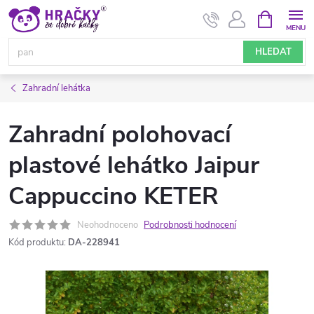
Přejít
NÁKUPNÍ
KOŠÍK
na
obsah
HLEDAT
Zahradní lehátka
Zahradní polohovací
plastové lehátko Jaipur
Cappuccino KETER
Neohodnoceno
Podrobnosti hodnocení
Kód produktu:
DA-228941