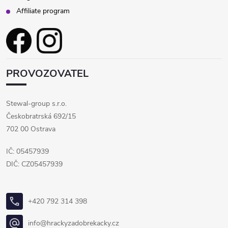
Affiliate program
PROVOZOVATEL
Stewal-group s.r.o.
Českobratrská 692/15
702 00 Ostrava
IČ: 05457939
DIČ: CZ05457939
+420 792 314 398
info@hrackyzadobrekacky.cz