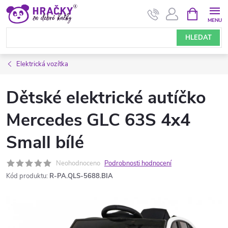
Přejít
NÁKUPNÍ
KOŠÍK
na
obsah
HLEDAT
Elektrická vozítka
Dětské elektrické autíčko
Mercedes GLC 63S 4x4
Small bílé
Neohodnoceno
Podrobnosti hodnocení
Kód produktu:
R-PA.QLS-5688.BIA