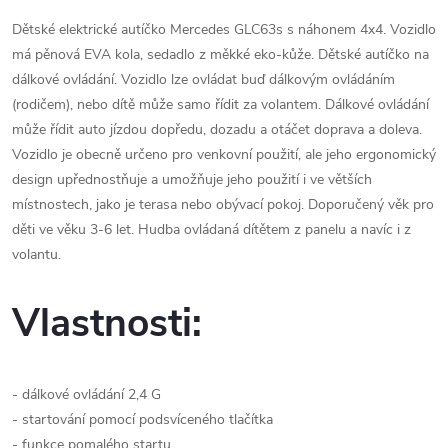
Dětské elektrické autíčko Mercedes GLC63s s náhonem 4x4. Vozidlo
má pěnová EVA kola, sedadlo z měkké eko-kůže. Dětské autíčko na
dálkové ovládání. Vozidlo lze ovládat buď dálkovým ovládáním
(rodičem), nebo dítě může samo řídit za volantem. Dálkové ovládání
může řídit auto jízdou dopředu, dozadu a otáčet doprava a doleva.
Vozidlo je obecně určeno pro venkovní použití, ale jeho ergonomický
design upřednostňuje a umožňuje jeho použití i ve větších
místnostech, jako je terasa nebo obývací pokoj. Doporučený věk pro
děti ve věku 3-6 let. Hudba ovládaná dítětem z panelu a navíc i z
volantu.
Vlastnosti:
- dálkové ovládání 2,4 G
- startování pomocí podsvíceného tlačítka
- funkce pomalého startu