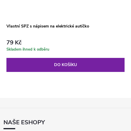
Vlastní SPZ s nápisem na elektrické autíčko
79 Kč
Skladem ihned k odběru
DO KOŠÍKU
Z
Á
P
NAŠE ESHOPY
A