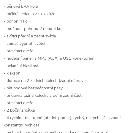
- pěnová EVA kola
- měkké sedadlo z eko-kůže
- pohon 4 kol
- možnost pohonu 2 nebo 4 kol
- svítící přední a zadní světla
- spínač vypnutí světel
- otevírací dveře
- hudební panel: s MP3 (AUX) a USB konektorem
- ovládání hlasitosti
- klakson
- tlumiče na 2 zadních kolech (zadní náprava)
- pětibodové bezpečnostní pásy
- přídavná tažná kolečka v dolní zadní části
- otevírací dveře
- 2 boční zrcátka
- 4 rychlostní stupně (přední: pomalý, rychlý, nejrychlejší a zadní -
konstantní rychlost)
- rychlost se mění z dálkového ovladače a spínače v autě