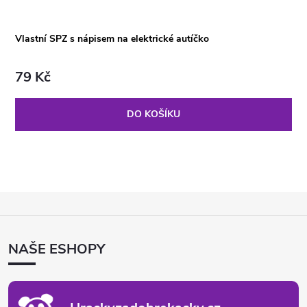
Vlastní SPZ s nápisem na elektrické autíčko
79 Kč
DO KOŠÍKU
Z
Á
P
NAŠE ESHOPY
A
T
Í