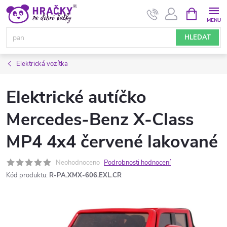
Přejít
NÁKUPNÍ
KOŠÍK
na
obsah
HLEDAT
Elektrická vozítka
Elektrické autíčko
Mercedes-Benz X-Class
MP4 4x4 červené lakované
Neohodnoceno
Podrobnosti hodnocení
Kód produktu:
R-PA.XMX-606.EXL.CR