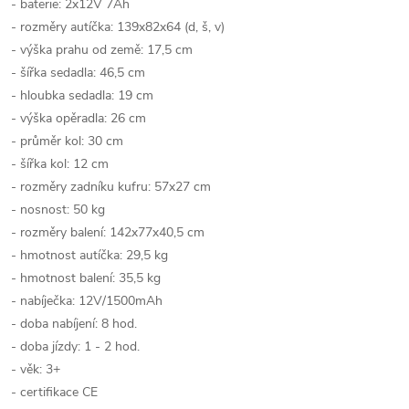
- baterie: 2x12V 7Ah
- rozměry autíčka: 139x82x64 (d, š, v)
- výška prahu od země: 17,5 cm
- šířka sedadla: 46,5 cm
- hloubka sedadla: 19 cm
- výška opěradla: 26 cm
- průměr kol: 30 cm
- šířka kol: 12 cm
- rozměry zadníku kufru: 57x27 cm
- nosnost: 50 kg
- rozměry balení: 142x77x40,5 cm
- hmotnost autíčka: 29,5 kg
- hmotnost balení: 35,5 kg
- nabíječka: 12V/1500mAh
- doba nabíjení: 8 hod.
- doba jízdy: 1 - 2 hod.
- věk: 3+
- certifikace CE