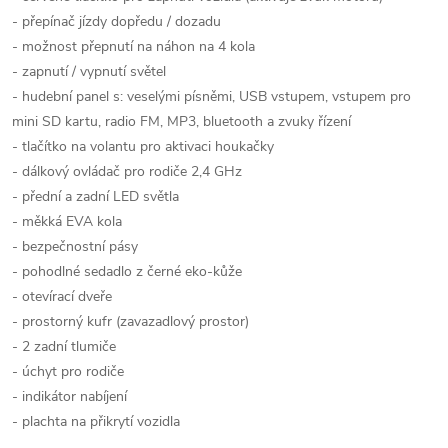
- přepínač jízdy dopředu / dozadu
- možnost přepnutí na náhon na 4 kola
- zapnutí / vypnutí světel
- hudební panel s: veselými písněmi, USB vstupem, vstupem pro
mini SD kartu, radio FM, MP3, bluetooth a zvuky řízení
- tlačítko na volantu pro aktivaci houkačky
- dálkový ovládač pro rodiče 2,4 GHz
- přední a zadní LED světla
- měkká EVA kola
- bezpečnostní pásy
- pohodlné sedadlo z černé eko-kůže
- otevírací dveře
- prostorný kufr (zavazadlový prostor)
- 2 zadní tlumiče
- úchyt pro rodiče
- indikátor nabíjení
- plachta na přikrytí vozidla