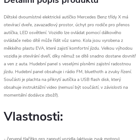
Detailní popis produktu
Dětské dvoumístné elektrické autíčko Mercedes Benz třídy X má
otevírací dveře, zavazadlový prostor, úchyt pro rodiče pro přenos
autíčka, LED osvětlení. Vozidlo lze ovládat pomocí dálkového
ovládače nebo dítě může řídit vůz samo. Kola jsou vyrobena z
měkkého plastu EVA, které zajistí komfortní jízdu. Velkou výhodou
vozidla je otevírání dveří, díky němuž se dítě snadno dostane dovnitř
a ven z auta. Hudební panel s veselými písněmi zajistní radostnou
jízdu. Hudební panel obsahuje i rádio FM, bluethoth a zvuky řízení.
Součásti je plachta na přikrytí autíčka a USB flash disk, který
obsahuje instruktážní video (nemusí být součástí, v závislosti na
momentální dodávce zboží!).
Vlastnosti:
- červené tlačítko pro zapnutí vozidla (aktivuje zvuk motoru)