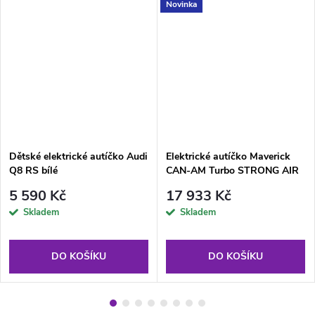
Novinka
Dětské elektrické autíčko Audi
Elektrické autíčko Maverick
Q8 RS bílé
CAN-AM Turbo STRONG AIR
Modrošedé lakované
5 590 Kč
17 933 Kč
Skladem
Skladem
DO KOŠÍKU
DO KOŠÍKU