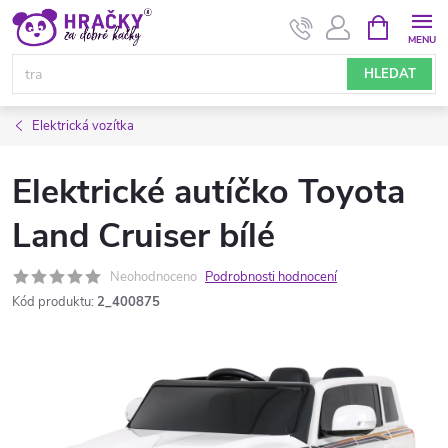
Přejít
NÁKUPNÍ
KOŠÍK
na
obsah
HLEDAT
Elektrická vozítka
Elektrické autíčko Toyota
Land Cruiser bílé
Neohodnoceno
Podrobnosti hodnocení
Kód produktu:
2_400875