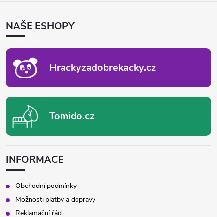
Á
P
NAŠE ESHOPY
A
T
Í
Hrackyzadobrekacky.cz
Tomido.cz
INFORMACE
Obchodní podmínky
Možnosti platby a dopravy
Reklamační řád