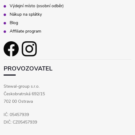
Výdejní místo (osobní odběr)
Nákup na splátky
Blog
Affiliate program
PROVOZOVATEL
Stewal-group s.r.o.
Českobratrská 692/15
702 00 Ostrava
IČ: 05457939
DIČ: CZ05457939