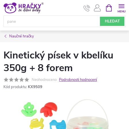
Přejít
NÁKUPNÍ
KOŠÍK
na
obsah
HLEDAT
Naučné hračky
Kinetický písek v kbelíku
350g + 8 forem
Neohodnoceno
Podrobnosti hodnocení
Kód produktu:
KX9509