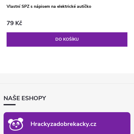
Vlastní SPZ s nápisem na elektrické autíčko
79 Kč
DO KOŠÍKU
Z
Á
P
NAŠE ESHOPY
A
T
Í
Hrackyzadobrekacky.cz