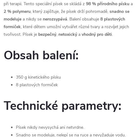
při terapii. Tento speciální písek se skládá z
98 % přírodního písku
a
2 % polymeru
, který zajišťuje, že písek drží pohromadě,
snadno se
modeluje
a nikdy se
nerozsypává
. Balení obsahuje
8 plastových
formiček
, které dětem umožní vytvářet různé tvary a rozvíjet jejich
tvořivost. Písek je
bezpečný
,
netoxický
a
vhodný pro děti
.
Obsah balení:
350 g kinetického písku
8 plastových formiček
Technické parametry:
Písek nikdy nevysychá ani netvrdne.
Snadno se modeluje, nelepí se na ruce a nevyžaduje vodu.