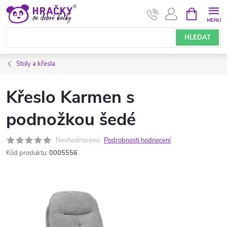
Přejít
NÁKUPNÍ
KOŠÍK
na
obsah
HLEDAT
Stoly a křesla
Křeslo Karmen s
podnožkou šedé
Neohodnoceno
Podrobnosti hodnocení
Kód produktu:
0005556