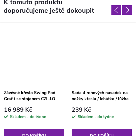
K tomuto produktu
doporučujeme ještě dokoupit
Závěsné křeslo Swing Pod
Sada 4 rohových násadek na
Grafit se stojanem CZILLO
nožky křesla / lehátka / lůžka
36 x 18 mm PATIO
16 989 Kč
239 Kč
Skladem - do týdne
Skladem - do týdne
DO KOŠÍKU
DO KOŠÍKU