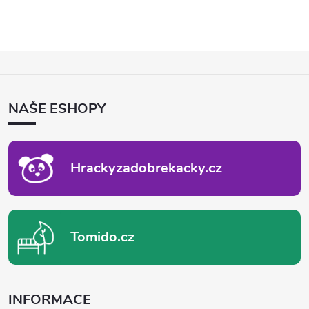
Z
Á
P
NAŠE ESHOPY
A
T
Í
Hrackyzadobrekacky.cz
Tomido.cz
INFORMACE