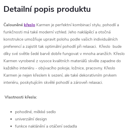
Detailní popis produktu
Čalouněné
křeslo
Karmen je perfektní kombinací stylu, pohodlí a
funkčnosti má také moderní vzhled. Jeho naklápěcí a otočná
konstrukce umožňuje upravit polohu podle vašich individuálních
preferencí a zajistit tak optimální pohodlí při relaxaci. Křeslo bude
díky své světle šedé barvě dobře fungovat v mnoha aranžích. Křeslo
Karmen vyrobené z vysoce kvalitních materiálů skvěle zapadne do
každého interiéru - obývacího pokoje, ložnice, pracovny. Křeslo
Karmen je nejen křeslem k sezení, ale také dekorativním prvkem
interiéru, poskytujícím skvělé pohodlí a zároveň relaxaci.
Vlastnosti křesla:
pohodlné, měkké sedlo
univerzální design
funkce naklánění a otáčení sedadla