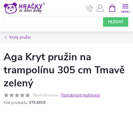
Přejít
NÁKUPNÍ
KOŠÍK
na
obsah
HLEDAT
Kryty pružin
Aga Kryt pružin na
trampolínu 305 cm Tmavě
zelený
Neohodnoceno
Podrobnosti hodnocení
Kód produktu:
STK4858