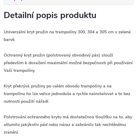
Detailní popis produktu
Univerzální kryt pružin na trampolíny 300, 304 a 305 cm v zelené
barvě.
Ochranný kryt pružin (p
olstrovaný obvodový pás)
slouží
především k dosažení m
aximální možné bezpečnosti při používání
Vaší trampolíny.
Kryt překrývá pružiny po celém obvodu trampolíny a n
a
trampolínu ho lze velice jednoduše a rychle nainstalovat a to bez
nutnosti použití nářadí.
P
olstrování ochranného krytu má dostatečnou tloušťku na to, aby
utlumilo jakýkoliv pád nebo náraz a zabránilo tak nechtěnému
zranění.