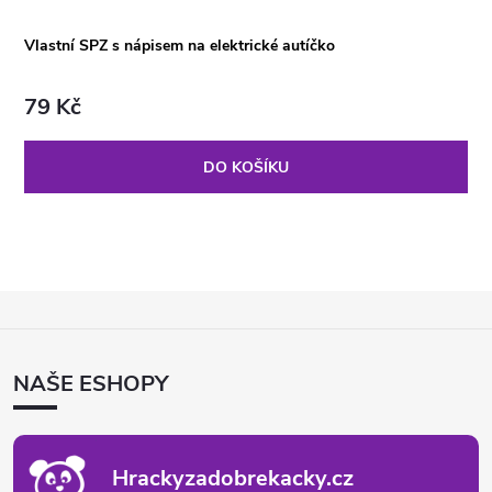
Vlastní SPZ s nápisem na elektrické autíčko
79 Kč
DO KOŠÍKU
Z
Á
P
NAŠE ESHOPY
A
T
Í
Hrackyzadobrekacky.cz