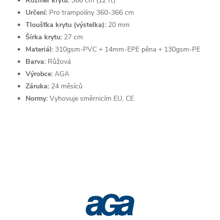
Rozměr krytu:
366 cm (12 ft)
Určení:
Pro trampolíny 360-366 cm
Tloušťka
krytu (výstelka):
20 mm
Šírka krytu:
27 cm
Materiál:
310gsm-PVC + 14mm-EPE pěna + 130gsm-PE
Barva:
Růžová
Výrobce:
AGA
Záruka:
24 měsíců
Normy:
Vyhovuje směrnicím EU, CE