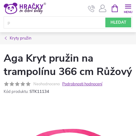
Přejít
NÁKUPNÍ
KOŠÍK
na
obsah
HLEDAT
Kryty pružin
Aga Kryt pružin na
trampolínu 366 cm Růžový
Neohodnoceno
Podrobnosti hodnocení
Kód produktu:
STK11134