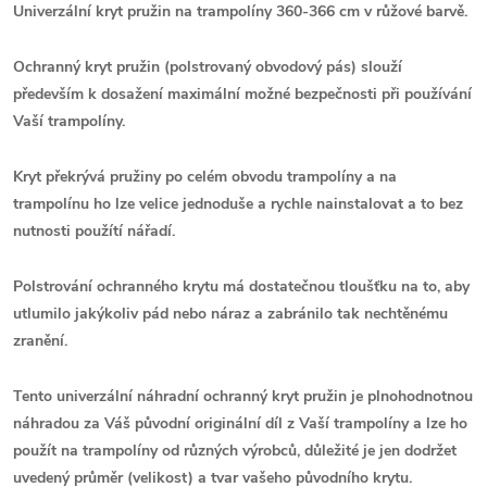
Univerzální kryt pružin na trampolíny 360-366 cm v růžové barvě.
Ochranný kryt pružin (p
olstrovaný obvodový pás)
slouží
především k dosažení m
aximální možné bezpečnosti při používání
Vaší trampolíny.
Kryt překrývá pružiny po celém obvodu trampolíny a n
a
trampolínu ho lze velice jednoduše a rychle nainstalovat a to bez
nutnosti použítí nářadí.
P
olstrování ochranného krytu má dostatečnou tloušťku na to, aby
utlumilo jakýkoliv pád nebo náraz a zabránilo tak nechtěnému
zranění.
Tento univerzální náhradní ochranný kryt pružin
je plnohodnotnou
náhradou za Váš původní originální díl z Vaší trampolíny a l
ze ho
použít na trampolíny od různých výrobců, důležité je jen dodržet
uvedený průměr (velikost) a tvar vašeho původního krytu.