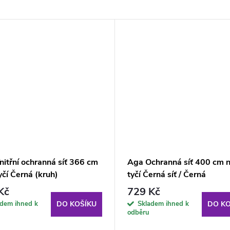
itřní ochranná síť 366 cm
Aga Ochranná síť 400 cm n
yčí Černá (kruh)
tyčí Černá síť / Černá
Kč
729 Kč
adem ihned k
Skladem ihned k
DO KOŠÍKU
DO KO
odběru