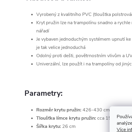
Vyrobený z kvalitního PVC (tlouštka polstrov
Kryt pružin lze na trampolínu snadno a rychle 
nářadí
Je vybaven jednoduchým systémem upnutí ke k
je tak velice jednoduchá
Odolný proti dešti, povětrnostním vlivům a UV
Univerzální, lze použít i na trampolíny od jin
Parametry:
Rozměr krytu pružin:
426-430 cm (14 ft)
Použív
Tloušťka
límce krytu pružin:
cca 15 mm
analýze
Šířka krytu:
26 cm
Více in