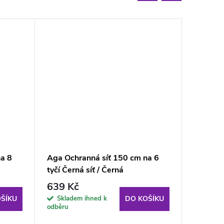
a 8
Aga Ochranná síť 150 cm na 6
Aga Och
tyčí Černá síť / Černá
tyčí Čer
639 Kč
499 K
Skladem ihned k
Sklade
ŠÍKU
DO KOŠÍKU
odběru
odběru