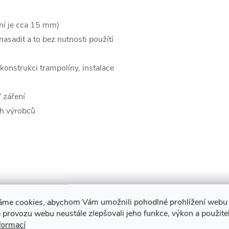
ání je cca 15 mm)
nasadit a to bez nutnosti použítí
onstrukci trampolíny, instalace
 záření
ých výrobců
áme cookies, abychom Vám umožnili pohodlné prohlížení webu 
 provozu webu neustále zlepšovali jeho funkce, výkon a použite
formací