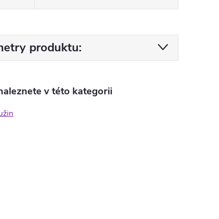
etry produktu:
aleznete v této kategorii
užin