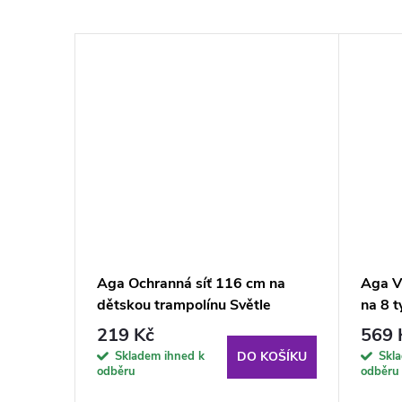
 na 8
Aga Ochranná síť 116 cm na
Aga Vn
dětskou trampolínu Světle
na 8 t
zelená
219 Kč
569 
Skladem ihned k
Skl
KOŠÍKU
DO KOŠÍKU
odběru
odběru