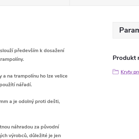
Param
slouží především k dosažení
Produkt n
trampolíny.
Kryty pr
y a n
a trampolínu ho lze velice
použítí nářadí.
mm a je odolný proti dešti,
tnou náhradou za původní
ých výrobců, důležité je jen