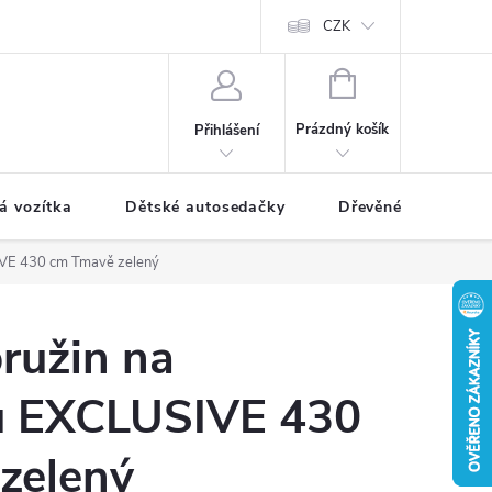
CZK
NÁKUPNÍ
KOŠÍK
Prázdný košík
Přihlášení
á vozítka
Dětské autosedačky
Dřevěné hračky
IVE 430 cm Tmavě zelený
ružin na
u EXCLUSIVE 430
zelený