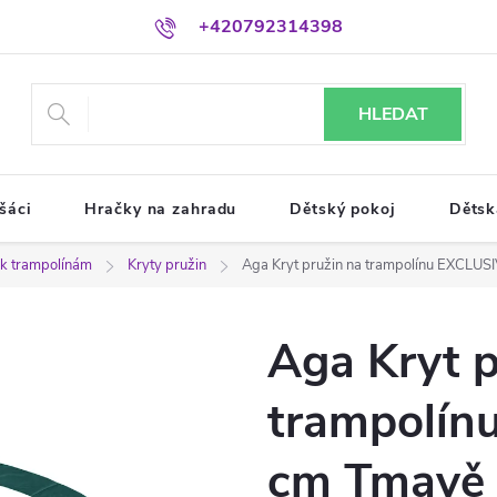
+420792314398
HLEDAT
šáci
Hračky na zahradu
Dětský pokoj
Dětsk
í k trampolínám
Kryty pružin
Aga Kryt pružin na trampolínu EXCLUS
Aga Kryt p
trampolín
cm Tmavě 