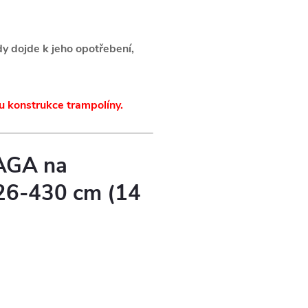
dy dojde k jeho opotřebení,
u konstrukce trampolíny.
 AGA na
 426-430 cm (14