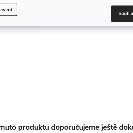
avení
Souhl
podle TÜV-G
muto produktu doporučujeme ještě dok