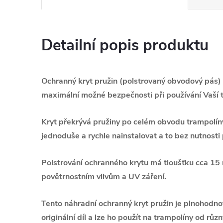
Detailní popis produktu
Ochranný kryt pružin (p
olstrovaný obvodový pás)
m
aximální možné bezpečnosti při používání Vaší 
Kryt překrývá pružiny po celém obvodu trampolín
jednoduše a rychle nainstalovat a to bez nutnosti 
P
olstrování ochranného krytu má tloušťku cca 15 
povětrnostním vlivům a UV záření.
Tento náhradní ochranný kryt pružin
je plnohodno
originální díl
a lze ho použít na trampolíny od různ