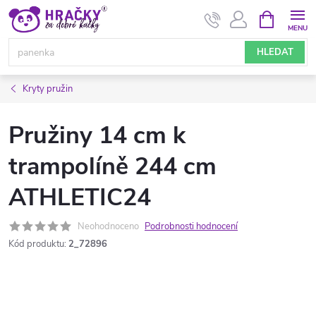
Přejít
NÁKUPNÍ
KOŠÍK
na
obsah
HLEDAT
Kryty pružin
Pružiny 14 cm k
trampolíně 244 cm
ATHLETIC24
Neohodnoceno
Podrobnosti hodnocení
Kód produktu:
2_72896