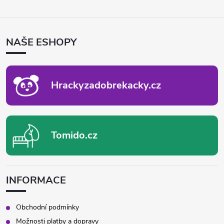
Z
Á
P
NAŠE ESHOPY
A
T
Í
Hrackyzadobrekacky.cz
Tomido.cz
INFORMACE
Obchodní podmínky
Možnosti platby a dopravy