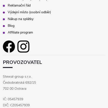
Reklamační řád
Výdejní místo (osobní odběr)
Nákup na splátky
Blog
Affiliate program
PROVOZOVATEL
Stewal-group s.r.o.
Českobratrská 692/15
702 00 Ostrava
IČ: 05457939
DIČ: CZ05457939