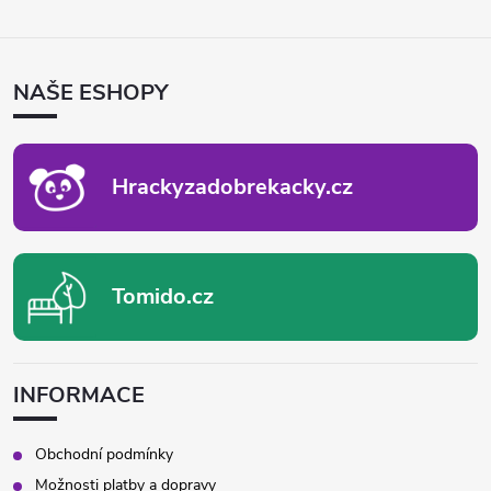
Z
Á
P
NAŠE ESHOPY
A
T
Í
Hrackyzadobrekacky.cz
Tomido.cz
INFORMACE
Obchodní podmínky
Možnosti platby a dopravy