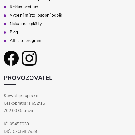
Reklamační řád
Výdejní místo (osobní odběr)
Nákup na splátky
Blog
Affiliate program
PROVOZOVATEL
Stewal-group s.r.o.
Českobratrská 692/15
702 00 Ostrava
IČ: 05457939
DIČ: CZ05457939