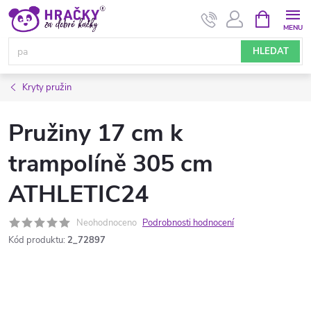
Přejít
NÁKUPNÍ
KOŠÍK
na
obsah
HLEDAT
Kryty pružin
Pružiny 17 cm k
trampolíně 305 cm
ATHLETIC24
Neohodnoceno
Podrobnosti hodnocení
Kód produktu:
2_72897