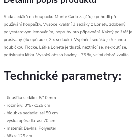
Detailní popis produktu
Sada sedáků na houpačku Monte Carlo zaijšťuje pohodlí při
používání houpačky. Vysoce kvalitní 3 sedáky z Lonety, zdobený
polyesterovým lemováním, popruhy pro připevnění. Každý polštář je
prošívaný (4x opěradlo, 2 x sedadlo). Vyplnění sedáků je řezanou
houbičkou Flocke. Látka Loneta je tlustá, neztrácí se, nekroutí se,
potisknutá látka. Vysoký obsah bavlny – 75 %, velmi dobrá kvalita.
Technické parametry:
- tloušťka sedáku: 8/10 mm
- rozměry: 3*57x125 cm
- hloubka sedadla: asi 50 cm
- výška opěradla: asi 70 cm
- materiál: Bavlna, Polyester
- šířka: 125 cm