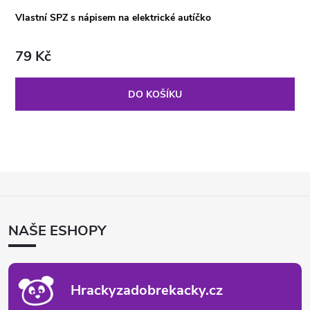
Vlastní SPZ s nápisem na elektrické autíčko
79 Kč
DO KOŠÍKU
Z
Á
P
NAŠE ESHOPY
A
T
Í
Hrackyzadobrekacky.cz