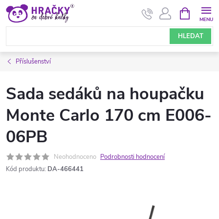
Přejít
NÁKUPNÍ
KOŠÍK
na
obsah
HLEDAT
Příslušenství
Sada sedáků na houpačku
Monte Carlo 170 cm E006-
06PB
Neohodnoceno
Podrobnosti hodnocení
Kód produktu:
DA-466441