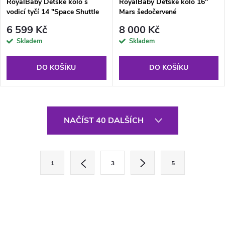
RoyalBaby Dětské kolo s
RoyalBaby Dětské kolo 16"
vodicí tyčí 14 "Space Shuttle
Mars šedočervené
fialové
6 599 Kč
8 000 Kč
Skladem
Skladem
DO KOŠÍKU
DO KOŠÍKU
O
NAČÍST 40 DALŠÍCH
v
l
S
1
3
5
t
á
r
d
á
a
n