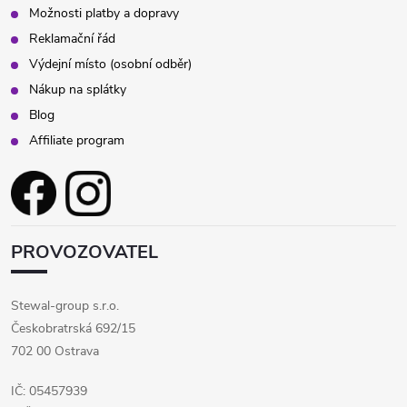
s
Možnosti platby a dopravy
Reklamační řád
u
Výdejní místo (osobní odběr)
Nákup na splátky
Blog
Affiliate program
PROVOZOVATEL
Stewal-group s.r.o.
Českobratrská 692/15
702 00 Ostrava
IČ: 05457939