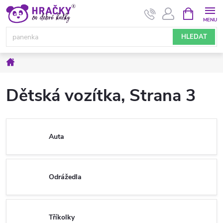
Přejít
NÁKUPNÍ
KOŠÍK
na
obsah
HLEDAT
Domů
Dětská vozítka
, Strana 3
Auta
Odrážedla
Tříkolky