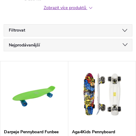
Zobrazit více produktů
Filtrovat
Ř
Nejprodávanější
a
Nejlevnější
V
Nejdražší
z
ý
Abecedně
e
p
n
i
í
s
Darpeje Pennyboard Funbee
Aga4Kids Pennyboard