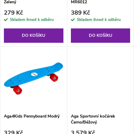
p
Zelený
MR6012
p
r
279 Kč
389 Kč
r
Skladem ihned k odběru
Skladem ihned k odběru
o
o
DO KOŠÍKU
DO KOŠÍKU
d
d
u
u
k
k
t
t
ů
ů
Aga4Kids Pennyboard Modrý
Aga Sportovní kočárek
Černo/Béžový
329 Kč
3 579 Kč